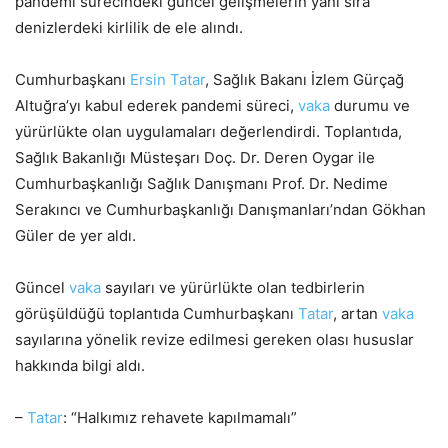
pandemi sürecindeki güncel gelişmelerin yanı sıra
denizlerdeki kirlilik de ele alındı.
Cumhurbaşkanı
Ersin
Tatar
, Sağlık Bakanı İzlem Gürçağ
Altuğra’yı kabul ederek pandemi süreci,
vaka
durumu ve
yürürlükte olan uygulamaları değerlendirdi. Toplantıda,
Sağlık Bakanlığı Müsteşarı Doç. Dr. Deren Oygar ile
Cumhurbaşkanlığı Sağlık Danışmanı Prof. Dr. Nedime
Serakıncı ve Cumhurbaşkanlığı Danışmanları’ndan Gökhan
Güler de yer aldı.
Güncel
vaka
sayıları ve yürürlükte olan tedbirlerin
görüşüldüğü toplantıda Cumhurbaşkanı
Tatar
, artan
vaka
sayılarına yönelik revize edilmesi gereken olası hususlar
hakkında bilgi aldı.
–
Tatar
: “Halkımız rehavete kapılmamalı”