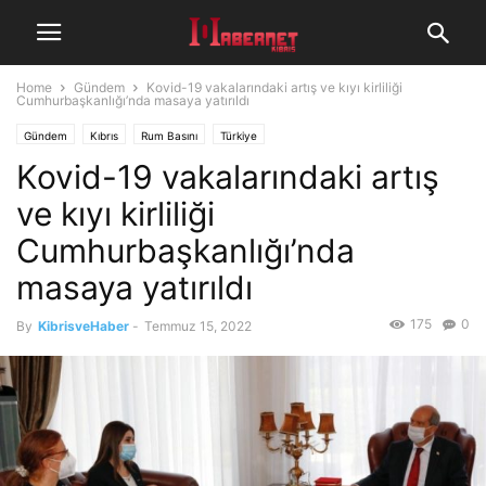
Home
Gündem
Kovid-19 vakalarındaki artış ve kıyı kirliliği
Cumhurbaşkanlığı’nda masaya yatırıldı
Gündem
Kıbrıs
Rum Basını
Türkiye
Kovid-19 vakalarındaki artış
ve kıyı kirliliği
Cumhurbaşkanlığı’nda
masaya yatırıldı
175
0
By
KibrisveHaber
-
Temmuz 15, 2022