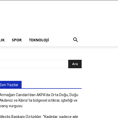
LIK
SPOR
TEKNOLOJI
Son Yazılar
Armağan Candan’dan AKPA’da Orta Doğu, Doğu
Akdeniz ve Kıbrıs’ta bölgesel istikrar, işbirliği ve
barış vurgusu
Meclis Başkanı Öztürkler: “Kadınlar, sadece aile