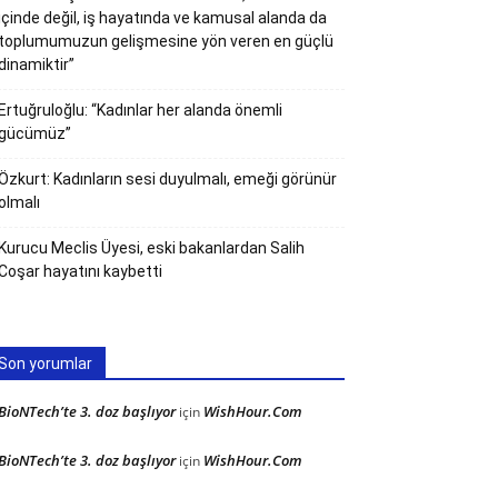
içinde değil, iş hayatında ve kamusal alanda da
toplumumuzun gelişmesine yön veren en güçlü
dinamiktir”
Ertuğruloğlu: “Kadınlar her alanda önemli
gücümüz”
Özkurt: Kadınların sesi duyulmalı, emeği görünür
olmalı
Kurucu Meclis Üyesi, eski bakanlardan Salih
Coşar hayatını kaybetti
Son yorumlar
BioNTech’te 3. doz başlıyor
WishHour.Com
için
BioNTech’te 3. doz başlıyor
WishHour.Com
için