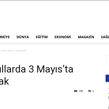
RKIYE
DÜNYA
EĞITIM
EKONOMI
MAGAZIN
SAĞ
a uyarı grevi yapacak
llarda 3 Mayıs’ta
cak
190
0