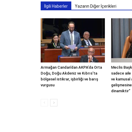
İlgili Haberler
Yazarın Diğer İçerikleri
Armağan Candan’dan AKPA’da Orta
Meclis Başka
Doğu, Doğu Akdeniz ve Kıbrıs’ta
sadece aile 
bölgesel istikrar, işbirliği ve barış
ve kamusal
vurgusu
gelişmesine
dinamiktir”