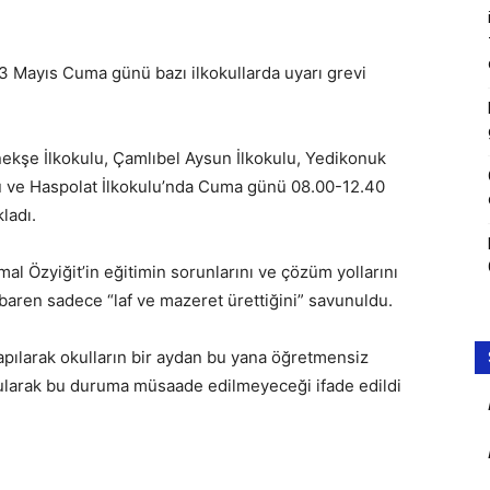
3 Mayıs Cuma günü bazı ilkokullarda uyarı grevi
kşe İlkokulu, Çamlıbel Aysun İlkokulu, Yedikonuk
lu ve Haspolat İlkokulu’nda Cuma günü 08.00-12.40
kladı.
al Özyiğit’in eğitimin sorunlarını ve çözüm yollarını
aren sadece “laf ve mazeret ürettiğini” savunuldu.
yapılarak okulların bir aydan bu yana öğretmensiz
larak bu duruma müsaade edilmeyeceği ifade edildi