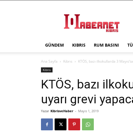
Haber
Net
Kıbrıs
GÜNDEM
KIBRIS
RUM BASINI
TÜ
Ana Sayfa
Kıbrıs
KTÖS, bazı ilkokullarda 3 Mayıs’t
Kıbrıs
KTÖS, bazı ilkoku
uyarı grevi yapa
Yazar
KibrisveHaber
-
Mayıs 1, 2019