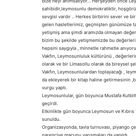
bize neyi anımsatıyor… Herşeyden önce Leym
sahibidir,leymosunlu demokratiktir, hoşgörülü
sevgisi vardır .. Herkes birbirini sever ve b
gelen hasletlerimiz, geçmişten günümüze ta
yetişmiş ama şimdi aramızda olmayan değerl
bizim bu şekilde yetişmemizde bu değerlerim
hepsini saygıyla , minnetle rahmetle anıyor
Vakfın, Leymosunluluk kültürünü , değerler
olarak ve bir Limasollu olarak da bireysel ş
Vakfın, Leymosunlulardan toplayacağı , leymos
da ekleyerek bir kitap haline getirmesinin ,
vurgu yaptı.
Leymosunlular, gün boyunca Mustafa Kutbittin
geçirdi.
Etkinlikte gün boyunca Leymosun ve Kıbrıs 
sunuldu.
Organizasyonda, tavla turnuvası, piyango çekil
narenciye macunu yarışmaları da yapıldı