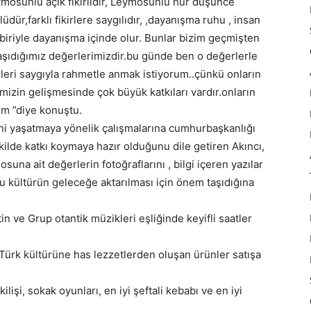
osunlu açık fikirlidir, Leymosunlu hür düşünce
dür,farklı fikirlere saygılıdır, ,dayanışma ruhu , insan
irbiriyle dayanışma içinde olur. Bunlar bizim geçmişten
şıdığımız değerlerimizdir.bu günde ben o değerlerle
eri saygıyla rahmetle anmak istiyorum..çünkü onların
izin gelişmesinde çok büyük katkıları vardır.onların
um ”diye konuştu.
ini yaşatmaya yönelik çalışmalarına cumhurbaşkanlığı
ekilde katkı koymaya hazır olduğunu dile getiren Akıncı,
una ait değerlerin fotoğraflarını , bilgi içeren yazılar
bu kültürün geleceğe aktarılması için önem taşıdığına
 ve Grup otantik müzikleri eşliğinde keyifli saatler
Türk kültürüne has lezzetlerden oluşan ürünler satışa
işi, sokak oyunları, en iyi şeftali kebabı ve en iyi