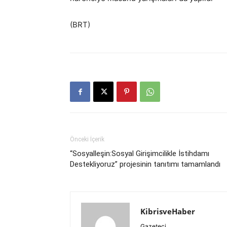
(BRT)
Önceki İçerik
“Sosyalleşin:Sosyal Girişimcilikle İstihdamı
Destekliyoruz” projesinin tanıtımı tamamlandı
KibrisveHaber
Gazeteci