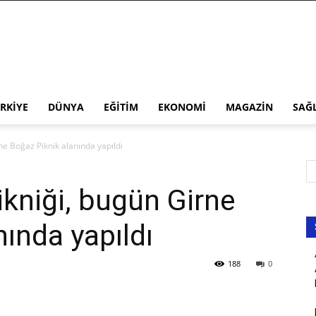
RKIYE
DÜNYA
EĞITIM
EKONOMI
MAGAZIN
SAĞ
ne Boğaz Piknik alanında yapıldı
kniği, bugün Girne
ında yapıldı
188
0