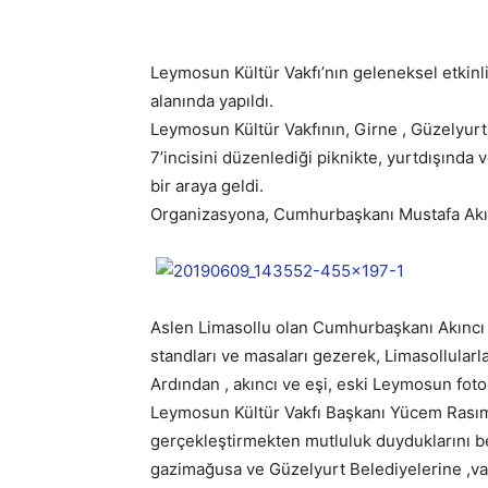
Leymosun Kültür Vakfı’nın geleneksel etkinl
alanında yapıldı.
Leymosun Kültür Vakfının, Girne , Güzelyur
7’incisini düzenlediği piknikte, yurtdışında 
bir araya geldi.
Organizasyona, Cumhurbaşkanı Mustafa Akıncı 
Aslen Limasollu olan Cumhurbaşkanı Akıncı ,e
standları ve masaları gezerek, Limasollularla 
Ardından , akıncı ve eşi, eski Leymosun fotoğ
Leymosun Kültür Vakfı Başkanı Yücem Rasımo
gerçekleştirmekten mutluluk duyduklarını b
gazimağusa ve Güzelyurt Belediyelerine ,vak