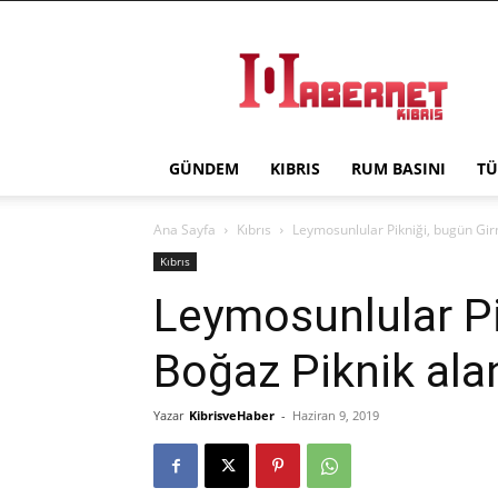
Haber
Net
Kıbrıs
GÜNDEM
KIBRIS
RUM BASINI
TÜ
Ana Sayfa
Kıbrıs
Leymosunlular Pikniği, bugün Gir
Kıbrıs
Leymosunlular Pi
Boğaz Piknik alan
Yazar
KibrisveHaber
-
Haziran 9, 2019