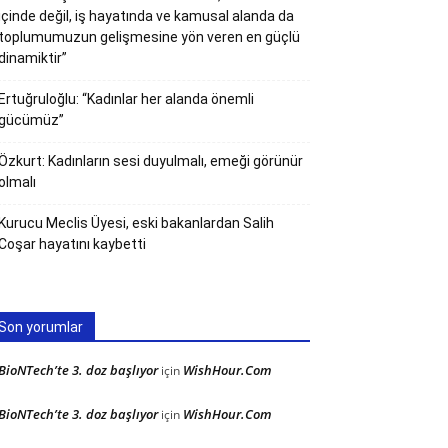
içinde değil, iş hayatında ve kamusal alanda da
toplumumuzun gelişmesine yön veren en güçlü
dinamiktir”
Ertuğruloğlu: “Kadınlar her alanda önemli
gücümüz”
Özkurt: Kadınların sesi duyulmalı, emeği görünür
olmalı
Kurucu Meclis Üyesi, eski bakanlardan Salih
Coşar hayatını kaybetti
Son yorumlar
BioNTech’te 3. doz başlıyor
WishHour.Com
için
BioNTech’te 3. doz başlıyor
WishHour.Com
için