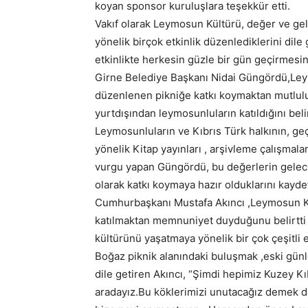
koyan sponsor kuruluşlara teşekkür etti.
Vakıf olarak Leymosun Kültürü, değer ve ge
yönelik birçok etkinlik düzenlediklerini dile
etkinlikte herkesin güzle bir gün geçirmesini
Girne Belediye Başkanı Nidai Güngördü,Leymo
düzenlenen pikniğe katkı koymaktan mutluluk 
yurtdışından leymosunluların katıldığını belir
Leymosunluların ve Kıbrıs Türk halkının, ge
yönelik Kitap yayınları , arşivleme çalışmal
vurgu yapan Güngördü, bu değerlerin gelece
olarak katkı koymaya hazır olduklarını kaydet
Cumhurbaşkanı Mustafa Akıncı ,Leymosun Kült
katılmaktan memnuniyet duyduğunu belirtti
kültürünü yaşatmaya yönelik bir çok çeşitli e
Boğaz piknik alanındaki buluşmak ,eski günl
dile getiren Akıncı, “Şimdi hepimiz Kuzey K
aradayız.Bu köklerimizi unutacağız demek de