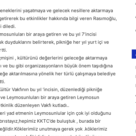
leneklerini yaşatmaya ve gelecek nesillere aktarmaya
 getirerek bu etkinlikler hakkında bilgi veren Rasımoğlu,
 diledi.
sunluları bir araya getiren ve bu yıl 7’incisi
duyduklarını belirterek, pikniğe her yıl yurt içi ve
tti.
çmişini , kültürünü değerlerini geleceğe aktarmaya
arı ve bu gibi organizasyonların büyük önem taşıdığına
ğe aktarılmasına yönelik her türlü çalışmaya belediye
ti.
ür Vakfının bu yıl ‘incisin, düzenlediği pikniğe
 ve Leymosunluları bir araya getiren Leymosun
tkinlik düzenleyen Vakfı kutladı..
eri yad etmenin Leymosunlular için çok iyi olduğunu
ıbrıstayız,hepimiz KKTC’de buluştuk , burada bir
ğildir.Köklerimiiz unutmaya gerek yok .köklerimiz