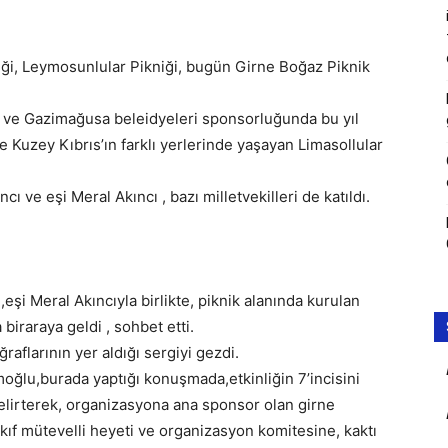
iği, Leymosunlular Pikniği, bugün Girne Boğaz Piknik
t ve Gazimağusa beleidyeleri sponsorluğunda bu yıl
ve Kuzey Kıbrıs’ın farklı yerlerinde yaşayan Limasollular
ve eşi Meral Akıncı , bazı milletvekilleri de katıldı.
şi Meral Akıncıyla birlikte, piknik alanında kurulan
biraraya geldi , sohbet etti.
raflarının yer aldığı sergiyi gezdi.
ğlu,burada yaptığı konuşmada,etkinliğin 7’incisini
elirterek, organizasyona ana sponsor olan girne
ıf mütevelli heyeti ve organizasyon komitesine, kaktı