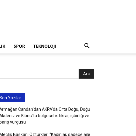
LIK
SPOR
TEKNOLOJI
Son Yazılar
Armağan Candan’dan AKPA’da Orta Doğu, Doğu
Akdeniz ve Kıbrıs’ta bölgesel istikrar, işbirliği ve
barış vurgusu
Meclis Başkanı Öztürkler: “Kadınlar, sadece aile