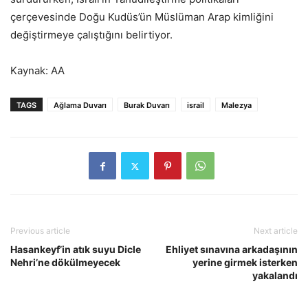
çerçevesinde Doğu Kudüs’ün Müslüman Arap kimliğini
değiştirmeye çalıştığını belirtiyor.
Kaynak: AA
TAGS
Ağlama Duvarı
Burak Duvarı
israil
Malezya
Previous article
Next article
Hasankeyf’in atık suyu Dicle
Ehliyet sınavına arkadaşının
Nehri’ne dökülmeyecek
yerine girmek isterken
yakalandı