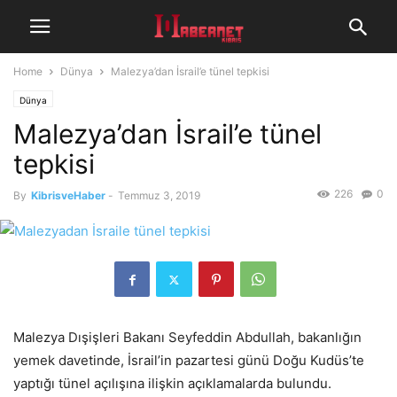
Home
Dünya
Malezya’dan İsrail’e tünel tepkisi
Dünya
Malezya’dan İsrail’e tünel
tepkisi
226
0
By
KibrisveHaber
-
Temmuz 3, 2019
Malezya Dışişleri Bakanı Seyfeddin Abdullah, bakanlığın
yemek davetinde, İsrail’in pazartesi günü Doğu Kudüs’te
yaptığı tünel açılışına ilişkin açıklamalarda bulundu.