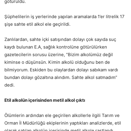
götürüldü.
Şüphelilerin iş yerlerinde yapılan aramalarda 1’er litrelik 17
şişe sahte etil alkol ele geçirildi.
Zanlılardan, sahte içki satışından dolayı çok sayıda suç
kaydı bulunan E.A, sağlık kontrolüne götürülürken
gazetecilerin sorusu üzerine, “Bizim alkolümüz değil
kiminse o düşünsün. Kimin alkolü olduğunu ben de
bilmiyorum. Eskiden bu olaylardan dolayı sabıkam vardı
bundan dolayı gözaltına alındım. Sahte alkol satmadım”
dedi.
Etil alkolün içerisinden metil alkol çıktı
Ölümlerin ardından ele geçirilen alkollerle ilgili Tarım ve
Orman İl Müdürlüğü ekiplerinin yaptıkları analizlerde, etil
olarak satılan alkolün içerisinde metil alkole rastlandı.