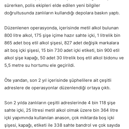
sürerken, polis ekipleri elde edilen yeni bilgiler
doğrultusunda zanlıların kullandığı depolara baskın yaptı.
Düzenlenen operasyonda, içerisinde metil alkol bulunan
800 litre alkol, 175 şişe içime hazır sahte içki, 1 litrelik bin
865 adet boş etil alkol şişesi, 827 adet değişik markalara
ait boş içki şişesi, 15 bin 730 adet içki etiketi, bin 900 etil
alkol şişe kapağı, 50 adet 30 litrelik boş etil alkol bidonu ve
5,5 metre su hortumu ele geçirildi.
Öte yandan, son 2 yıl içerisinde şüphelilere ait çeşitli
adreslere de operasyonlar düzenlendiği ortaya çıktı.
Son 2 yılda zanlıların çeşitli adreslerinde 4 bin 118 şişe
sahte içki, 25 litresi metil alkol olmak üzere bin 364 litre
içki yapımında kullanılan anason, çok miktarda boş içki
şişesi, kapağı, etiketi ile 338 sahte bandrol ve çok sayıda