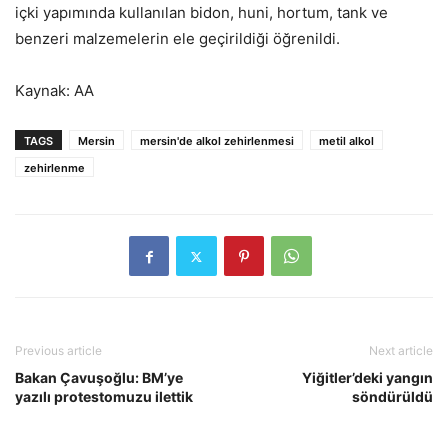
içki yapımında kullanılan bidon, huni, hortum, tank ve
benzeri malzemelerin ele geçirildiği öğrenildi.
Kaynak: AA
TAGS
Mersin
mersin'de alkol zehirlenmesi
metil alkol
zehirlenme
Previous article
Next article
Bakan Çavuşoğlu: BM’ye
Yiğitler’deki yangın
yazılı protestomuzu ilettik
söndürüldü