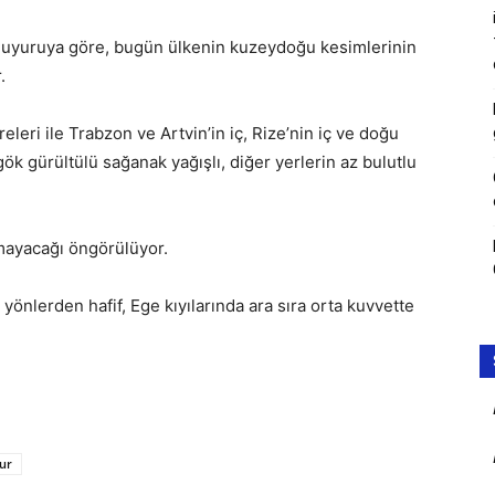
uyuruya göre, bugün ülkenin kuzeydoğu kesimlerinin
.
ri ile Trabzon ve Artvin’in iç, Rize’nin iç ve doğu
k gürültülü sağanak yağışlı, diğer yerlerin az bulutlu
lmayacağı öngörülüyor.
önlerden hafif, Ege kıyılarında ara sıra orta kuvvette
ur