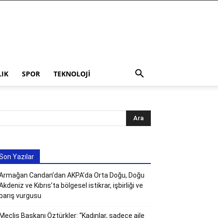
LIK
SPOR
TEKNOLOJI
Son Yazılar
Armağan Candan’dan AKPA’da Orta Doğu, Doğu
Akdeniz ve Kıbrıs’ta bölgesel istikrar, işbirliği ve
barış vurgusu
Meclis Başkanı Öztürkler: “Kadınlar, sadece aile