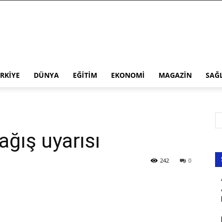
RKIYE
DÜNYA
EĞITIM
EKONOMI
MAGAZIN
SAĞ
ağış uyarısı
242
0