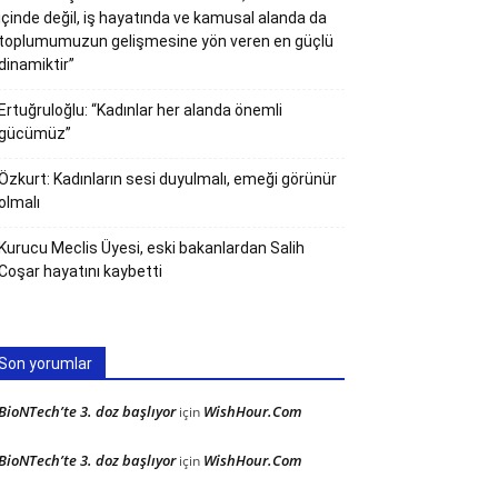
içinde değil, iş hayatında ve kamusal alanda da
toplumumuzun gelişmesine yön veren en güçlü
dinamiktir”
Ertuğruloğlu: “Kadınlar her alanda önemli
gücümüz”
Özkurt: Kadınların sesi duyulmalı, emeği görünür
olmalı
Kurucu Meclis Üyesi, eski bakanlardan Salih
Coşar hayatını kaybetti
Son yorumlar
BioNTech’te 3. doz başlıyor
WishHour.Com
için
BioNTech’te 3. doz başlıyor
WishHour.Com
için