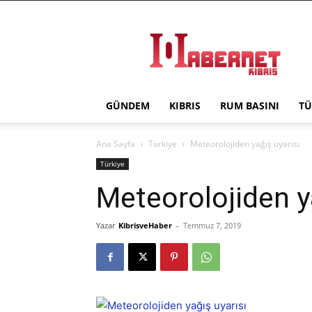
Haber
Net
Kıbrıs
GÜNDEM
KIBRIS
RUM BASINI
TÜ
Ana Sayfa
Türkiye
Meteorolojiden yağış uyarısı
Türkiye
Meteorolojiden y
Yazar
KibrisveHaber
-
Temmuz 7, 2019