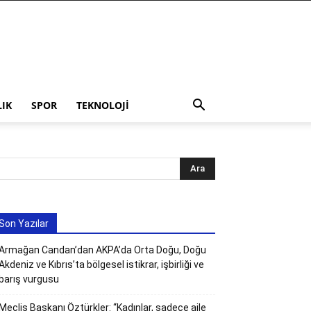
LIK
SPOR
TEKNOLOJI
Son Yazılar
Armağan Candan’dan AKPA’da Orta Doğu, Doğu
Akdeniz ve Kıbrıs’ta bölgesel istikrar, işbirliği ve
barış vurgusu
Meclis Başkanı Öztürkler: “Kadınlar, sadece aile