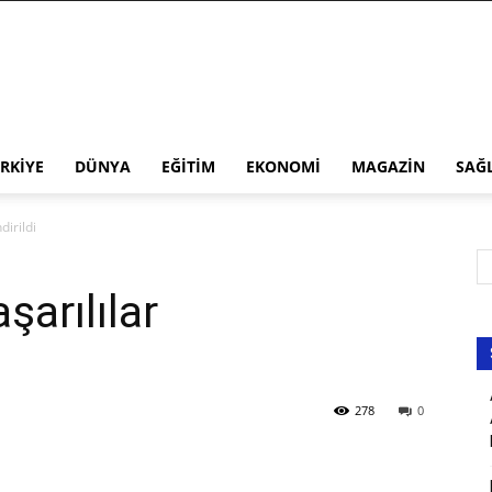
RKIYE
DÜNYA
EĞITIM
EKONOMI
MAGAZIN
SAĞ
dirildi
şarılılar
278
0