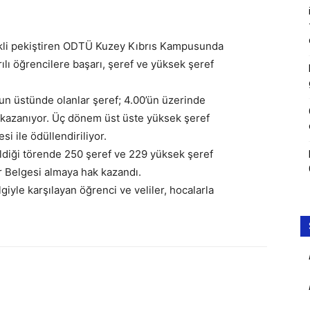
ekli pekiştiren ODTÜ Kuzey Kıbrıs Kampusunda
ı öğrencilere başarı, şeref ve yüksek şeref
’un üstünde olanlar şeref; 4.00’ün üzerinde
k kazanıyor. Üç dönem üst üste yüksek şeref
i ile ödüllendiriliyor.
ldiği törende 250 şeref ve 229 yüksek şeref
r Belgesi almaya hak kazandı.
lgiyle karşılayan öğrenci ve veliler, hocalarla