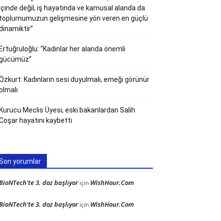
içinde değil, iş hayatında ve kamusal alanda da
toplumumuzun gelişmesine yön veren en güçlü
dinamiktir”
Ertuğruloğlu: “Kadınlar her alanda önemli
gücümüz”
Özkurt: Kadınların sesi duyulmalı, emeği görünür
olmalı
Kurucu Meclis Üyesi, eski bakanlardan Salih
Coşar hayatını kaybetti
Son yorumlar
BioNTech’te 3. doz başlıyor
WishHour.Com
için
BioNTech’te 3. doz başlıyor
WishHour.Com
için