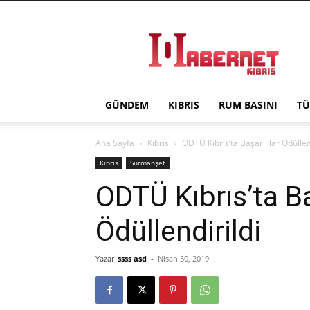
Haber
Net
Kıbrıs
GÜNDEM
KIBRIS
RUM BASINI
TÜ
Ana Sayfa
Kıbrıs
ODTÜ Kıbrıs’ta Başarılılar Ödüllen
Kıbrıs
Sürmanşet
ODTÜ Kıbrıs’ta Ba
Ödüllendirildi
Yazar
ssss asd
-
Nisan 30, 2019