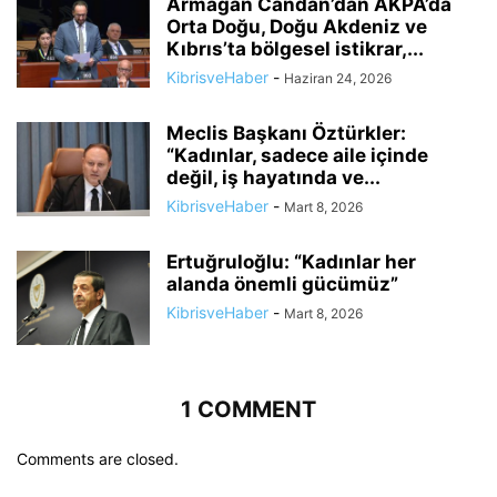
Armağan Candan’dan AKPA’da
Orta Doğu, Doğu Akdeniz ve
Kıbrıs’ta bölgesel istikrar,...
KibrisveHaber
-
Haziran 24, 2026
Meclis Başkanı Öztürkler:
“Kadınlar, sadece aile içinde
değil, iş hayatında ve...
KibrisveHaber
-
Mart 8, 2026
Ertuğruloğlu: “Kadınlar her
alanda önemli gücümüz”
KibrisveHaber
-
Mart 8, 2026
1 COMMENT
Comments are closed.