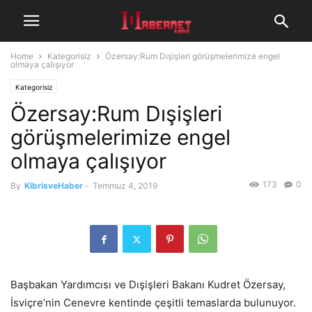
Home
Kategorisiz
Özersay:Rum Dışişleri görüşmelerimize engel
olmaya çalışıyor
Kategorisiz
Özersay:Rum Dışişleri
görüşmelerimize engel
olmaya çalışıyor
173
0
By
KibrisveHaber
-
Temmuz 4, 2019
Başbakan Yardımcısı ve Dışişleri Bakanı Kudret Özersay,
İsviçre’nin Cenevre kentinde çeşitli temaslarda bulunuyor.