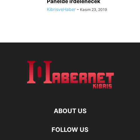
Panelde irdelenecek
KibrisveHaber
-
Kasım 23, 2019
ABOUT US
FOLLOW US