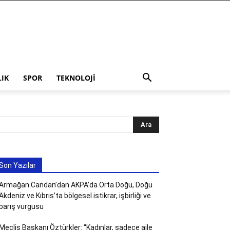
LIK
SPOR
TEKNOLOJI
Son Yazılar
Armağan Candan’dan AKPA’da Orta Doğu, Doğu
Akdeniz ve Kıbrıs’ta bölgesel istikrar, işbirliği ve
barış vurgusu
Meclis Başkanı Öztürkler: “Kadınlar, sadece aile