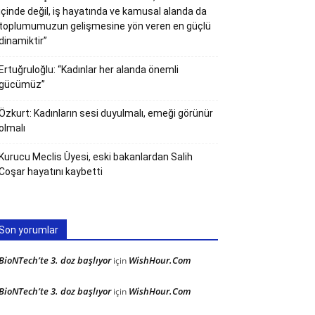
içinde değil, iş hayatında ve kamusal alanda da
toplumumuzun gelişmesine yön veren en güçlü
dinamiktir”
Ertuğruloğlu: “Kadınlar her alanda önemli
gücümüz”
Özkurt: Kadınların sesi duyulmalı, emeği görünür
olmalı
Kurucu Meclis Üyesi, eski bakanlardan Salih
Coşar hayatını kaybetti
Son yorumlar
BioNTech’te 3. doz başlıyor
WishHour.Com
için
BioNTech’te 3. doz başlıyor
WishHour.Com
için