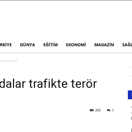
RKIYE
DÜNYA
EĞITIM
EKONOMI
MAGAZIN
SAĞ
rör estirdi
alar trafikte terör
200
0