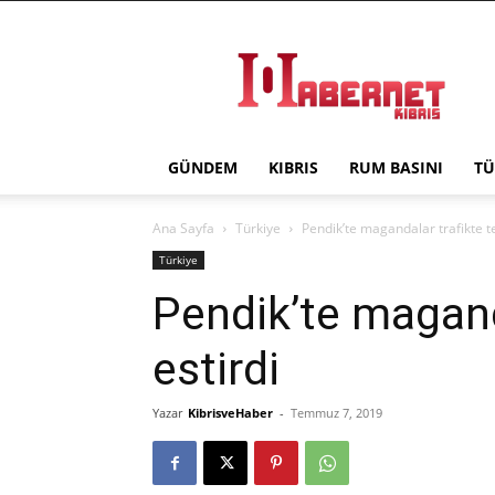
Haber
Net
Kıbrıs
GÜNDEM
KIBRIS
RUM BASINI
TÜ
Ana Sayfa
Türkiye
Pendik’te magandalar trafikte te
Türkiye
Pendik’te magand
estirdi
Yazar
KibrisveHaber
-
Temmuz 7, 2019