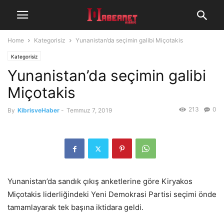
Home
Kategorisiz
Yunanistan’da seçimin galibi Miçotakis
Kategorisiz
Yunanistan’da seçimin galibi
Miçotakis
213
0
By
KibrisveHaber
-
Temmuz 7, 2019
Yunanistan’da sandık çıkış anketlerine göre Kiryakos
Miçotakis liderliğindeki Yeni Demokrasi Partisi seçimi önde
tamamlayarak tek başına iktidara geldi.