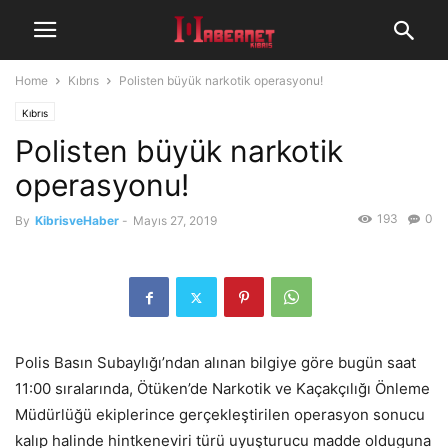
Home
Kıbrıs
Polisten büyük narkotik operasyonu!
Kıbrıs
Polisten büyük narkotik
operasyonu!
193
0
By
KibrisveHaber
-
Mayıs 27, 2019
Polis Basın Subaylığı’ndan alınan bilgiye göre bugün saat
11:00 sıralarında, Ötüken’de Narkotik ve Kaçakçılığı Önleme
Müdürlüğü ekiplerince gerçekleştirilen operasyon sonucu
kalıp halinde hintkeneviri türü uyuşturucu madde olduguna