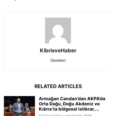
KibrisveHaber
Gazeteci
RELATED ARTICLES
Armağan Candan’dan AKPA’da
Orta Doğu, Doğu Akdeniz ve
Kıbrıs’ta bölgesel istikrar,...
KibrisveHaber
-
Haziran 24, 2026