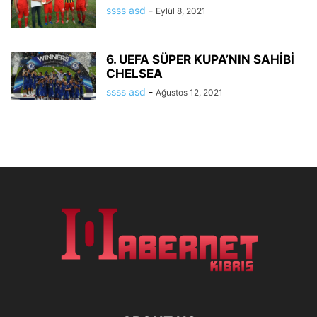
ssss asd
-
Eylül 8, 2021
6. UEFA SÜPER KUPA’NIN SAHİBİ
CHELSEA
ssss asd
-
Ağustos 12, 2021