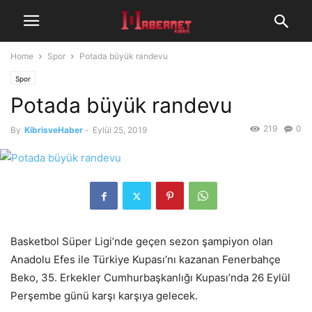
Home
Spor
Potada büyük randevu
Spor
Potada büyük randevu
219
0
By
KibrisveHaber
-
Eylül 25, 2019
Basketbol Süper Ligi’nde geçen sezon şampiyon olan
Anadolu Efes ile Türkiye Kupası’nı kazanan Fenerbahçe
Beko, 35. Erkekler Cumhurbaşkanlığı Kupası’nda 26 Eylül
Perşembe günü karşı karşıya gelecek.