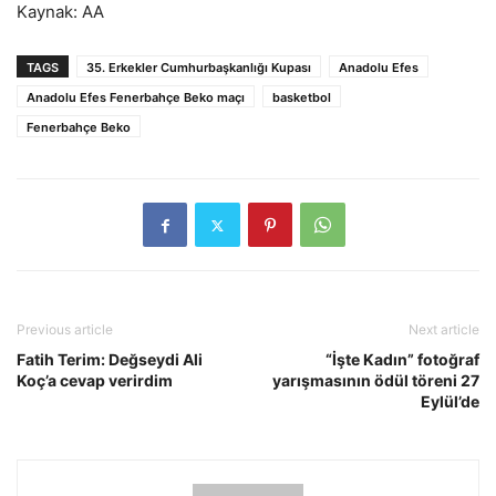
Kaynak: AA
TAGS
35. Erkekler Cumhurbaşkanlığı Kupası
Anadolu Efes
Anadolu Efes Fenerbahçe Beko maçı
basketbol
Fenerbahçe Beko
Previous article
Next article
Fatih Terim: Değseydi Ali
“İşte Kadın” fotoğraf
Koç’a cevap verirdim
yarışmasının ödül töreni 27
Eylül’de