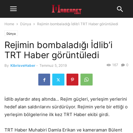
Home
Dünya
Rejimin bombaladığı İdlib’i TRT Haber görüntüledi
Dünya
Rejimin bombaladığı İdlib’i
TRT Haber görüntüledi
167
0
By
KibrisveHaber
-
Temmuz 5, 2019
İdlib aylardır ateş altında… Rejim güçleri, yerleşim yerlerini
hedef alan saldırılarını sürdürüyor. Rejimin yerle bir ettiği o
yerleşim bölgelerine ilk kez TRT Haber ekibi girdi.
TRT Haber Muhabiri Damla Erikan ve kameraman Bülent