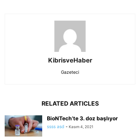
KibrisveHaber
Gazeteci
RELATED ARTICLES
BioNTech’te 3. doz başlıyor
ssss asd
-
Kasım 4, 2021