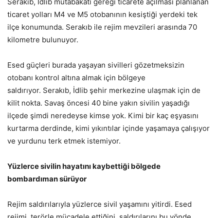
Serakıb, İdlib mutabakatı gereği ticarete açılması planlanan
ticaret yolları M4 ve M5 otobanının kesiştiği yerdeki tek
ilçe konumunda. Serakıb ile rejim mevzileri arasında 70
kilometre bulunuyor.
Esed güçleri burada yaşayan sivilleri gözetmeksizin
otobanı kontrol altına almak için bölgeye
saldırıyor. Serakıb, İdlib şehir merkezine ulaşmak için de
kilit nokta. Savaş öncesi 40 bine yakın sivilin yaşadığı
ilçede şimdi neredeyse kimse yok. Kimi bir kaç eşyasını
kurtarma derdinde, kimi yıkıntılar içinde yaşamaya çalışıyor
ve yurdunu terk etmek istemiyor.
Yüzlerce sivilin hayatını kaybettiği bölgede
bombardıman sürüyor
Rejim saldırılarıyla yüzlerce sivil yaşamını yitirdi. Esed
rejimi, terörle mücadele ettiğini, saldırılarını bu yönde