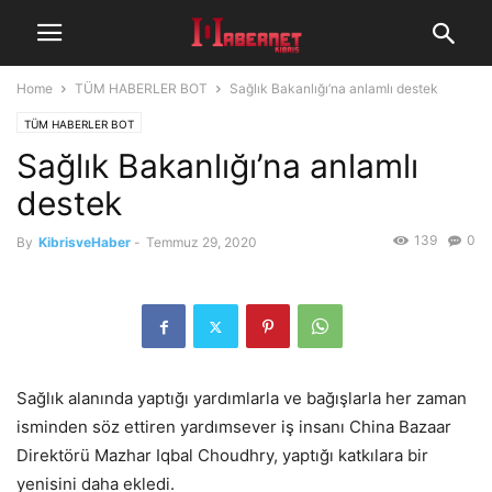
Home
TÜM HABERLER BOT
Sağlık Bakanlığı’na anlamlı destek
TÜM HABERLER BOT
Sağlık Bakanlığı’na anlamlı
destek
139
0
By
KibrisveHaber
-
Temmuz 29, 2020
Sağlık alanında yaptığı yardımlarla ve bağışlarla her zaman
isminden söz ettiren yardımsever iş insanı China Bazaar
Direktörü Mazhar Iqbal Choudhry, yaptığı katkılara bir
yenisini daha ekledi.