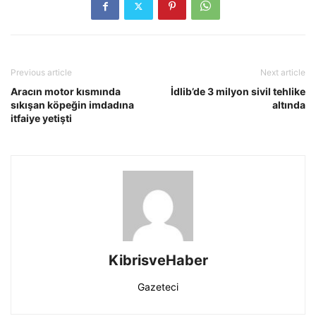
Previous article
Next article
Aracın motor kısmında
İdlib’de 3 milyon sivil tehlike
sıkışan köpeğin imdadına
altında
itfaiye yetişti
KibrisveHaber
Gazeteci