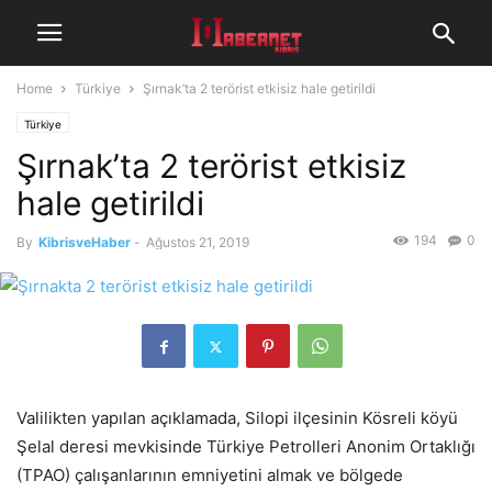
Home
Türkiye
Şırnak’ta 2 terörist etkisiz hale getirildi
Türkiye
Şırnak’ta 2 terörist etkisiz
hale getirildi
194
0
By
KibrisveHaber
-
Ağustos 21, 2019
Valilikten yapılan açıklamada, Silopi ilçesinin Kösreli köyü
Şelal deresi mevkisinde Türkiye Petrolleri Anonim Ortaklığı
(TPAO) çalışanlarının emniyetini almak ve bölgede