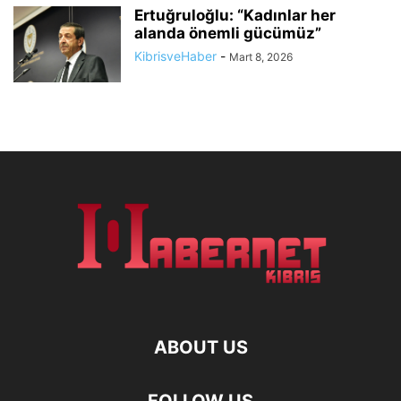
Ertuğruloğlu: “Kadınlar her
alanda önemli gücümüz”
KibrisveHaber
-
Mart 8, 2026
ABOUT US