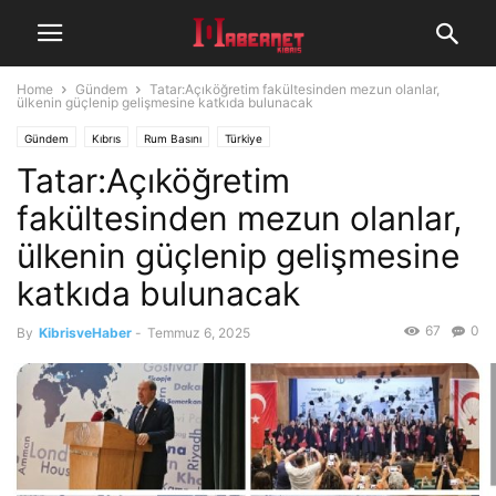
Home
Gündem
Tatar:Açıköğretim fakültesinden mezun olanlar,
ülkenin güçlenip gelişmesine katkıda bulunacak
Gündem
Kıbrıs
Rum Basını
Türkiye
Tatar:Açıköğretim
fakültesinden mezun olanlar,
ülkenin güçlenip gelişmesine
katkıda bulunacak
67
0
By
KibrisveHaber
-
Temmuz 6, 2025