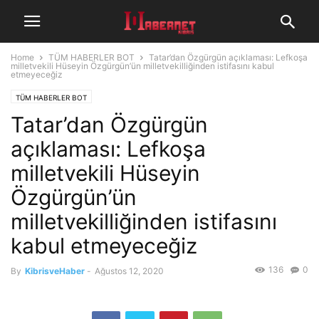
Home
TÜM HABERLER BOT
Tatar’dan Özgürgün açıklaması: Lefkoşa
milletvekili Hüseyin Özgürgün’ün milletvekilliğinden istifasını kabul
etmeyeceğiz
TÜM HABERLER BOT
Tatar’dan Özgürgün
açıklaması: Lefkoşa
milletvekili Hüseyin
Özgürgün’ün
milletvekilliğinden istifasını
kabul etmeyeceğiz
136
0
By
KibrisveHaber
-
Ağustos 12, 2020