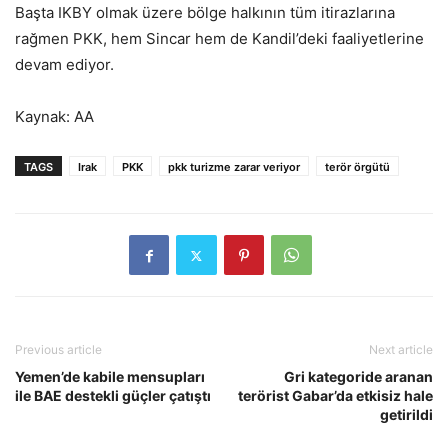
Başta IKBY olmak üzere bölge halkının tüm itirazlarına
rağmen PKK, hem Sincar hem de Kandil’deki faaliyetlerine
devam ediyor.
Kaynak: AA
TAGS
Irak
PKK
pkk turizme zarar veriyor
terör örgütü
Previous article
Next article
Yemen’de kabile mensupları
Gri kategoride aranan
ile BAE destekli güçler çatıştı
terörist Gabar’da etkisiz hale
getirildi