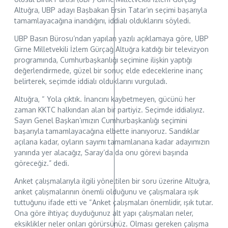
Altuğra, UBP adayı Başbakan Ersin Tatar’ın seçimi başarıyla
tamamlayacağına inandığını, iddialı olduklarını söyledi.
UBP Basın Bürosu’ndan yapılan yazılı açıklamaya göre, UBP
Girne Milletvekili İzlem Gürçağ Altuğra katdığı bir televizyon
programında, Cumhurbaşkanlığı seçimine ilişkin yaptığı
değerlendirmede, güzel bir sonuç elde edeceklerine inanç
belirterek, seçimde iddialı olduklarını vurguladı.
Altuğra, “ Yola çıktık. İnancını kaybetmeyen, gücünü her
zaman KKTC halkından alan bir partiyiz. Seçimde iddialıyız.
Sayın Genel Başkan’ımızın Cumhurbaşkanlığı seçimini
başarıyla tamamlayacağına elbette inanıyoruz. Sandıklar
açılana kadar, oyların sayımı tamamlanana kadar adayımızın
yanında yer alacağız, Saray’da da onu görevi başında
göreceğiz.” dedi.
Anket çalışmalarıyla ilgili yöneltilen bir soru üzerine Altuğra,
anket çalışmalarının önemli olduğunu ve çalışmalara ışık
tuttuğunu ifade etti ve “Anket çalışmaları önemlidir, ışık tutar.
Ona göre ihtiyaç duyduğunuz alt yapı çalışmaları neler,
eksiklikler neler onları görürsünüz. Olması gereken çalışma