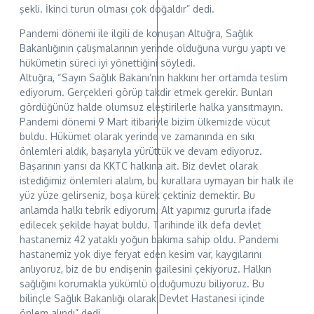
şekli. İkinci turun olması çok doğaldır” dedi.
Pandemi dönemi ile ilgili de konuşan Altuğra, Sağlık
Bakanlığının çalışmalarının yerinde olduğuna vurgu yaptı ve
hükümetin süreci iyi yönettiğini söyledi.
Altuğra, “Sayın Sağlık Bakanı’nın hakkını her ortamda teslim
ediyorum. Gerçekleri görüp takdir etmek gerekir. Bunları
gördüğünüz halde olumsuz eleştirilerle halka yansıtmayın.
Pandemi dönemi 9 Mart itibariyle bizim ülkemizde vücut
buldu. Hükümet olarak yerinde ve zamanında en sıkı
önlemleri aldık, başarıyla yürüttük ve devam ediyoruz.
Başarının yarısı da KKTC halkına ait. Biz devlet olarak
istediğimiz önlemleri alalım, bu kurallara uymayan bir halk ile
yüz yüze gelirseniz, boşa kürek çektiniz demektir. Bu
anlamda halkı tebrik ediyorum. Alt yapımız gururla ifade
edilecek şekilde hayat buldu. Tarihinde ilk defa devlet
hastanemiz 42 yataklı yoğun bakıma sahip oldu. Pandemi
hastanemiz yok diye feryat eden kesim var, kaygılarını
anlıyoruz, biz de bu endişenin gailesini çekiyoruz. Halkın
sağlığını korumakla yükümlü olduğumuzu biliyoruz. Bu
bilinçle Sağlık Bakanlığı olarak Devlet Hastanesi içinde
önlem alındı” dedi.