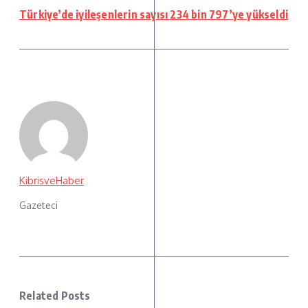
Türkiye’de iyileşenlerin sayısı 234 bin 797’ye yükseldi
KibrisveHaber
Gazeteci
Related Posts