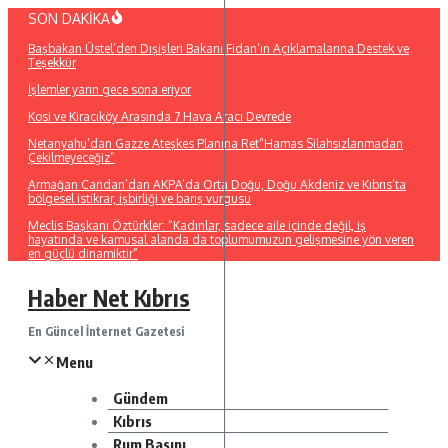
İçeriğe
SON DAKİKA
atla
Başbakan Üstel’den Dışişleri Bakanı Fidan’ın Açıklamalarına Destek ve
Teşekkür
İşlemler yarın gece sona eriyor
Kosi ve Kiracıköy Arasında 7 Hava Aracı Devrede
Netanyahu’dan Gazze Ateşkes Planına Ret“Hamas Silahsızlanmadan
Çekilmeyeceğiz”
Armağan Candan’dan AKPA’da Orta Doğu, Doğu Akdeniz ve Kıbrıs’ta
bölgesel istikrar, işbirliği ve barış vurgusu
Meclis Başkanı Öztürkler: “Kadınlar, sadece aile içinde değil, iş
hayatında ve kamusal alanda da toplumumuzun gelişmesine yön veren
en güçlü dinamiktir”
Haber Net Kıbrıs
En Güncel İnternet Gazetesi
Menu
Gündem
Kıbrıs
Rum Basını