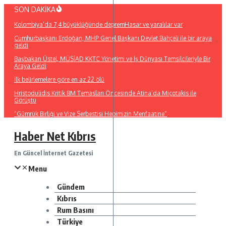
İçeriğe
SON DAKİKA
atla
Kolombiya’da 7,4 büyüklüğünde depremHasar ve yaralılar var
Cumhurbaşkanı Erdoğan, MHP Genel Başkanı Devlet Bahçeli ile bir araya
geldi
Başbakan Üstel, MÜSİAD KKTC Yönetimi ve İş Dünyası Temsilcileriyle Bir
Araya Geldi
İlk belirlemelere göre en az 22 ölü
Hristodulidis Kritik BM Temasları Öncesinde Atina’da Miçotakis ile
Görüştü
“Gümrük Birliği ve Vize Serbestisi Hepimizin Menfaatine”
Haber Net Kıbrıs
En Güncel İnternet Gazetesi
Menu
Gündem
Kıbrıs
Rum Basını
Türkiye