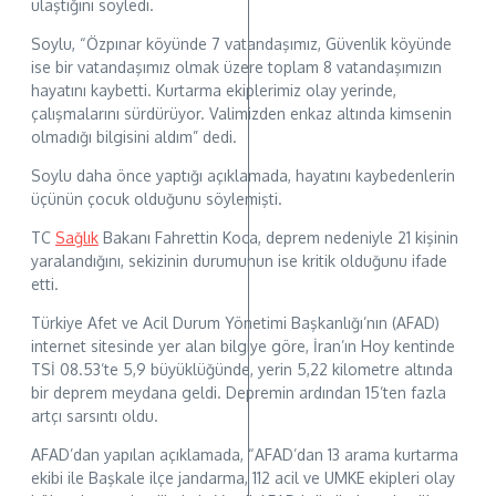
ulaştığını söyledi.
Soylu, “Özpınar köyünde 7 vatandaşımız, Güvenlik köyünde
ise bir vatandaşımız olmak üzere toplam 8 vatandaşımızın
hayatını kaybetti. Kurtarma ekiplerimiz olay yerinde,
çalışmalarını sürdürüyor. Valimizden enkaz altında kimsenin
olmadığı bilgisini aldım” dedi.
Soylu daha önce yaptığı açıklamada, hayatını kaybedenlerin
üçünün çocuk olduğunu söylemişti.
TC
Sağlık
Bakanı Fahrettin Koca, deprem nedeniyle 21 kişinin
yaralandığını, sekizinin durumunun ise kritik olduğunu ifade
etti.
Türkiye Afet ve Acil Durum Yönetimi Başkanlığı’nın (AFAD)
internet sitesinde yer alan bilgiye göre, İran’ın Hoy kentinde
TSİ 08.53’te 5,9 büyüklüğünde, yerin 5,22 kilometre altında
bir deprem meydana geldi. Depremin ardından 15’ten fazla
artçı sarsıntı oldu.
AFAD’dan yapılan açıklamada, “AFAD’dan 13 arama kurtarma
ekibi ile Başkale ilçe jandarma, 112 acil ve UMKE ekipleri olay