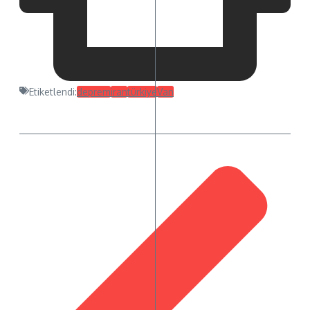
Etiketlendi:
deprem
iran
türkiye
Van