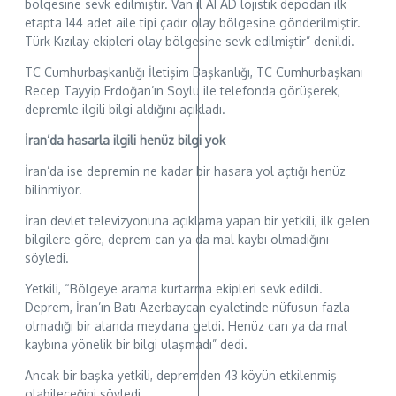
bölgesine sevk edilmiştir. Van il AFAD lojistik depodan ilk
etapta 144 adet aile tipi çadır olay bölgesine gönderilmiştir.
Türk Kızılay ekipleri olay bölgesine sevk edilmiştir” denildi.
TC Cumhurbaşkanlığı İletişim Başkanlığı, TC Cumhurbaşkanı
Recep Tayyip Erdoğan’ın Soylu ile telefonda görüşerek,
depremle ilgili bilgi aldığını açıkladı.
İran’da hasarla ilgili henüz bilgi yok
İran’da ise depremin ne kadar bir hasara yol açtığı henüz
bilinmiyor.
İran devlet televizyonuna açıklama yapan bir yetkili, ilk gelen
bilgilere göre, deprem can ya da mal kaybı olmadığını
söyledi.
Yetkili, “Bölgeye arama kurtarma ekipleri sevk edildi.
Deprem, İran’ın Batı Azerbaycan eyaletinde nüfusun fazla
olmadığı bir alanda meydana geldi. Henüz can ya da mal
kaybına yönelik bir bilgi ulaşmadı” dedi.
Ancak bir başka yetkili, depremden 43 köyün etkilenmiş
olabileceğini söyledi.