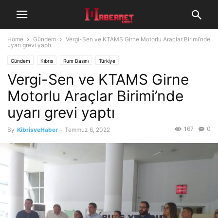
Home
Gündem
Vergi-Sen ve KTAMS Girne Motorlu Araçlar Birimi’nde
uyarı grevi yaptı
Gündem
Kıbrıs
Rum Basını
Türkiye
Vergi-Sen ve KTAMS Girne
Motorlu Araçlar Birimi’nde
uyarı grevi yaptı
167
0
By
KibrisveHaber
-
Temmuz 6, 2022