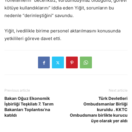
Yönetenlerin “beceriksiz, vurdumduymaz olduğunu, görevi
kötüye kullandıklarını” iddia eden Yiğit, sorunların bu
nedenle “derinleştiğini” savundu.
Yiğit, ivedilikle birime personel aktarılmasını konusunda
yetkilileri göreve davet etti.
Previous article
Next article
Bakan Oğuz Ekonomik
Türk Devletleri
İşbirliği Teşkilatı 7. Tarım
Ombudsmanlar Birliği
Bakanları Toplantısı’na
kuruldu . KKTC
katıldı
Ombudsmanı birlikte kurucu
üye olarak yer aldı