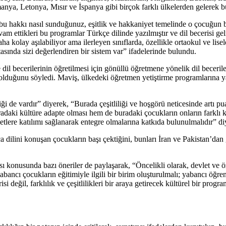
ya, Letonya, Mısır ve İspanya gibi birçok farklı ülkelerden gelerek b
bu hakkı nasıl sunduğunuz, eşitlik ve hakkaniyet temelinde o çocuğun b
 ettikleri bu programlar Türkçe dilinde yazılmıştır ve dil becerisi gel
aha kolay aşılabiliyor ama ilerleyen sınıflarda, özellikle ortaokul ve lis
asında sizi değerlendiren bir sistem var” ifadelerinde bulundu.
dil becerilerinin öğretilmesi için gönüllü öğretmene yönelik dil beceri
olduğunu söyledi. Maviş, ülkedeki öğretmen yetiştirme programlarına ya
i de vardır” diyerek, “Burada çeşitliliği ve hoşgörü neticesinde artı pu
aki kültüre adapte olması hem de buradaki çocukların onların farklı k
iyetlere katılımı sağlanarak entegre olmalarına katkıda bulunulmalıdır” d
ilini konuşan çocukların başı çektiğini, bunları İran ve Pakistan’dan g
ması konusunda bazı öneriler de paylaşarak, “Öncelikli olarak, devlet v
abancı çocukların eğitimiyle ilgili bir birim oluşturulmalı; yabancı öğre
si değil, farklılık ve çeşitlilikleri bir araya getirecek kültürel bir pr