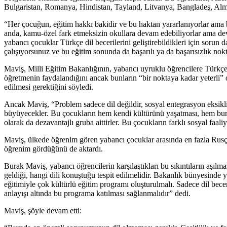
Bulgaristan, Romanya, Hindistan, Tayland, Litvanya, Bangladeş, Alman
“Her çocuğun, eğitim hakkı bakidir ve bu haktan yararlanıyorlar ama 
anda, kamu-özel fark etmeksizin okullara devam edebiliyorlar ama devam
yabancı çocuklar Türkçe dil becerilerini geliştirebildikleri için sorun d
çalışıyorsunuz ve bu eğitim sonunda da başarılı ya da başarısızlık nokt
Maviş, Milli Eğitim Bakanlığının, yabancı uyruklu öğrencilere Türkçe 
öğretmenin faydalandığını ancak bunların “bir noktaya kadar yeterli” 
edilmesi gerektiğini söyledi.
Ancak Maviş, “Problem sadece dil değildir, sosyal entegrasyon eksikliğ
büyüyecekler. Bu çocukların hem kendi kültürünü yaşatması, hem burad
olarak da dezavantajlı gruba aittirler. Bu çocukların farklı sosyal faal
Maviş, ülkede öğrenim gören yabancı çocuklar arasında en fazla Rusça d
öğrenim gördüğünü de aktardı.
Burak Maviş, yabancı öğrencilerin karşılaştıkları bu sıkıntıların aşıl
geldiği, hangi dili konuştuğu tespit edilmelidir. Bakanlık bünyesinde y
eğitimiyle çok kültürlü eğitim programı oluşturulmalı. Sadece dil beceri
anlayışı altında bu programa katılması sağlanmalıdır” dedi.
Maviş, şöyle devam etti: