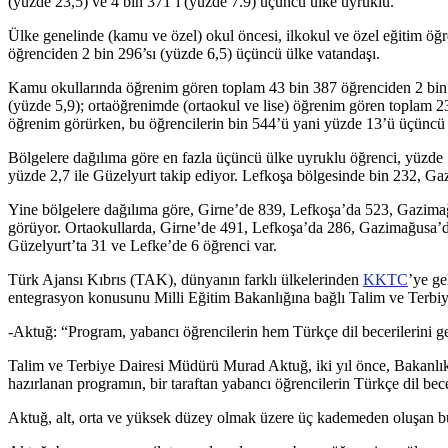
(yüzde 23,5) ve 4 bin 371’i (yüzde 7.9) üçüncü ülke uyruklu.
Ülke genelinde (kamu ve özel) okul öncesi, ilkokul ve özel eğitim öğ
öğrenciden 2 bin 296’sı (yüzde 6,5) üçüncü ülke vatandaşı.
Kamu okullarında öğrenim gören toplam 43 bin 387 öğrenciden 2 bin 8
(yüzde 5,9); ortaöğrenimde (ortaokul ve lise) öğrenim gören toplam 2
öğrenim görürken, bu öğrencilerin bin 544’ü yani yüzde 13’ü üçüncü 
Bölgelere dağılıma göre en fazla üçüncü ülke uyruklu öğrenci, yüzde 1
yüzde 2,7 ile Güzelyurt takip ediyor. Lefkoşa bölgesinde bin 232, G
Yine bölgelere dağılıma göre, Girne’de 839, Lefkoşa’da 523, Gazimağ
görüyor. Ortaokullarda, Girne’de 491, Lefkoşa’da 286, Gazimağusa’da
Güzelyurt’ta 31 ve Lefke’de 6 öğrenci var.
Türk Ajansı Kıbrıs (TAK), dünyanın farklı ülkelerinden
KKTC
’ye ge
entegrasyon konusunu Milli Eğitim Bakanlığına bağlı Talim ve Terbiye
-Aktuğ: “Program, yabancı öğrencilerin hem Türkçe dil becerilerini gel
Talim ve Terbiye Dairesi Müdürü Murad Aktuğ, iki yıl önce, Bakanlık 
hazırlanan programın, bir taraftan yabancı öğrencilerin Türkçe dil becer
Aktuğ, alt, orta ve yüksek düzey olmak üzere üç kademeden oluşan bu p