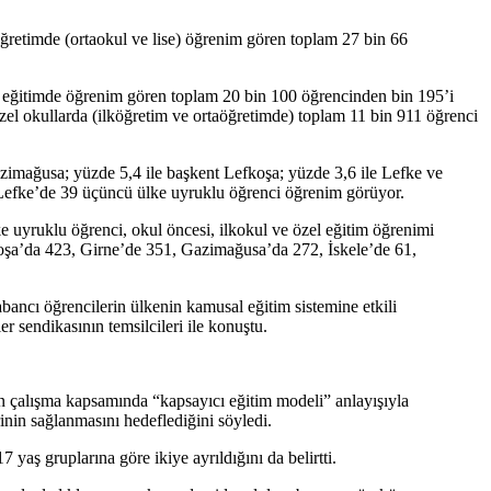
öğretimde (ortaokul ve lise) öğrenim gören toplam 27 bin 66
l eğitimde öğrenim gören toplam 20 bin 100 öğrencinden bin 195’i
zel okullarda (ilköğretim ve ortaöğretimde) toplam 11 bin 911 öğrenci
Gazimağusa; yüzde 5,4 ile başkent Lefkoşa; yüzde 3,6 ile Lefke ve
 Lefke’de 39 üçüncü ülke uyruklu öğrenci öğrenim görüyor.
 uyruklu öğrenci, okul öncesi, ilkokul ve özel eğitim öğrenimi
koşa’da 423, Girne’de 351, Gazimağusa’da 272, İskele’de 61,
bancı öğrencilerin ülkenin kamusal eğitim sistemine etkili
 sendikasının temsilcileri ile konuştu.
n çalışma kapsamında “kapsayıcı eğitim modeli” anlayışıyla
erinin sağlanmasını hedeflediğini söyledi.
aş gruplarına göre ikiye ayrıldığını da belirtti.