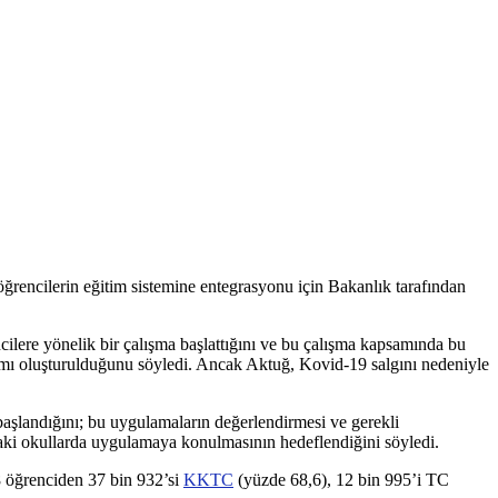
rencilerin eğitim sistemine entegrasyonu için Bakanlık tarafından
lere yönelik bir çalışma başlattığını ve bu çalışma kapsamında bu
gramı oluşturulduğunu söyledi. Ancak Aktuğ, Kovid-19 salgını nedeniyle
şlandığını; bu uygulamaların değerlendirmesi ve gerekli
aki okullarda uygulamaya konulmasının hedeflendiğini söyledi.
 öğrenciden 37 bin 932’si
KKTC
(yüzde 68,6), 12 bin 995’i TC