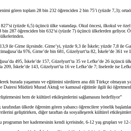
renimi gören toplam 28 bin 232 öğrenciden 2 bin 75’i (yüzde 7,3); orta
27’si (yüzde 6,5) üçüncü ülke vatandaşı. Okul öncesi, ilkokul ve öze
3 bin 287 öğrenciden bin 632’si (yüzde 7) üçüncü ülkelerden geliyor. Ö
ülkelerinden.
3,9 ile Girne ilçesinde. Girne’yi, yüzde 9,3 ile İskele; yüzde 7,8 ile 
azimağusa’da 976, Girne’de bin 681, Güzelyurt’ta 82, İskele’de 361 ve
usa’da 495, İskele’de 157, Güzelyurt’ta 35 ve Lefke’de 26 üçüncü ülke
 209, İskele’de 143, Güzelyurt’ta 16 ve Lefke’de 7; liselerde ise Lef
lerek burada yaşamını ve eğitimini sürdüren ana dili Türkçe olmayan ya
 Dairesi Müdürü Murad Aktuğ ve kamusal eğitimle ilgili iki öğretmenler
iştirmesini hem de kültürel etkileşimlerini sağlamasını hedefliyor”
tarafından ülkede öğrenim gören yabancı öğrencilere yönelik başlatıla
ilerini geliştirirken, diğer taraftan da sosyalleşerek kültürel etkileşiml
rogramın her kademesinin kendi içerisinde, 6-12 yaş grupları ve 12-17 y