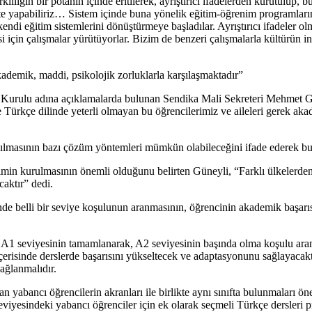
lığın bir potanın içinde eritilerek, ayrıştırıcı ifadelerden kurutulup, bu
rlikte yapabiliriz… Sistem içinde buna yönelik eğitim-öğrenim programla
r, kendi eğitim sistemlerini dönüştürmeye başladılar. Ayrıştırıcı ifadeler
 için çalışmalar yürütüyorlar. Bizim de benzeri çalışmalarla kültürün inşa
kademik, maddi, psikolojik zorluklarla karşılaşmaktadır”
urulu adına açıklamalarda bulunan Sendika Mali Sekreteri Mehmet Gü
e Türkçe dilinde yeterli olmayan bu öğrencilerimiz ve aileleri gerek aka
ılmasının bazı çözüm yöntemleri mümkün olabileceğini ifade ederek bunun
irimin kurulmasının önemli olduğunu belirten Güneyli, “Farklı ülkelerde
caktır” dedi.
inde belli bir seviye koşulunun aranmasının, öğrencinin akademik başar
e A1 seviyesinin tamamlanarak, A2 seviyesinin başında olma koşulu aranm
erisinde derslerde başarısını yükseltecek ve adaptasyonunu sağlayacaktır
sağlanmalıdır.
 yabancı öğrencilerin akranları ile birlikte aynı sınıfta bulunmaları öne
iyesindeki yabancı öğrenciler için ek olarak seçmeli Türkçe dersleri pro