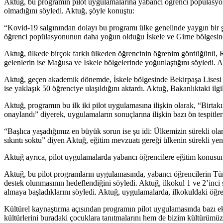
Aktuğ, bu programın pilot uygulamalarına yabancı öğrenci popülasy
olmadığını söyledi. Aktuğ, şöyle konuştu:
“Kovid-19 salgınından dolayı bu programı ülke genelinde yaygın bir 
öğrenci popülasyonunun daha yoğun olduğu İskele ve Girne bölgesinde 
Aktuğ, ülkede birçok farklı ülkeden öğrencinin öğrenim gördüğünü, R
gelenlerin ise Mağusa ve İskele bölgelerinde yoğunlaştığını söyledi. A
Aktuğ, geçen akademik dönemde, İskele bölgesinde Bekirpaşa Lisesi ve
ise yaklaşık 50 öğrenciye ulaşıldığını aktardı. Aktuğ, Bakanlıktaki ilgi
Aktuğ, programın bu ilk iki pilot uygulamasına ilişkin olarak, “Birta
onaylandı” diyerek, uygulamaların sonuçlarına ilişkin bazı ön tespitleri
“Başlıca yaşadığımız en büyük sorun ise şu idi: Ülkemizin sürekli olar
sıkıntı soktu” diyen Aktuğ, eğitim mevzuatı gereği ülkenin sürekli ye
Aktuğ ayrıca, pilot uygulamalarda yabancı öğrencilere eğitim konusunda 
Aktuğ, bu pilot programların uygulamasında, yabancı öğrencilerin Türk
destek olunmasının hedeflendiğini söyledi. Aktuğ, ilkokul 1 ve 2’inci 
almaya başladıklarını söyledi. Aktuğ, uygulamalarda, ilkokuldaki öğrenc
Kültürel kaynaştırma açısından programın pilot uygulamasında bazı ek
kültürlerini buradaki çocuklara tanıtmalarını hem de bizim kültürümüz