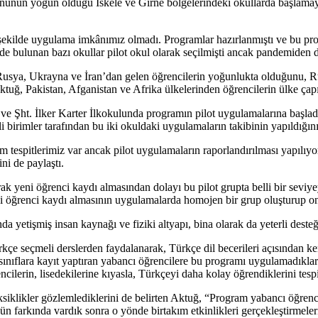
onunun yoğun olduğu İskele ve Girne bölgelerindeki okullarda başlam
şekilde uygulama imkânımız olmadı. Programlar hazırlanmıştı ve bu pro
bulunan bazı okullar pilot okul olarak seçilmişti ancak pandemiden do
usya, Ukrayna ve İran’dan gelen öğrencilerin yoğunlukta olduğunu, Ru
ktuğ, Pakistan, Afganistan ve Afrika ülkelerinden öğrencilerin ülke çapı
 Şht. İlker Karter İlkokulunda programın pilot uygulamalarına başladık
li birimler tarafından bu iki okuldaki uygulamaların takibinin yapıldığını
kım tespitlerimiz var ancak pilot uygulamaların raporlandırılması yapıl
ni de paylaştı.
ak yeni öğrenci kaydı almasından dolayı bu pilot grupta belli bir seviye
ni öğrenci kaydı almasının uygulamalarda homojen bir grup oluşturup on
yetişmiş insan kaynağı ve fiziki altyapı, bina olarak da yeterli desteği
çe seçmeli derslerden faydalanarak, Türkçe dil becerileri açısından ke
sınıflara kayıt yaptıran yabancı öğrencilere bu programı uygulamadıkların
ilerin, lisedekilerine kıyasla, Türkçeyi daha kolay öğrendiklerini tespit 
siklikler gözlemlediklerini de belirten Aktuğ, “Program yabancı öğrenc
ün farkında vardık sonra o yönde birtakım etkinlikleri gerçekleştirmel