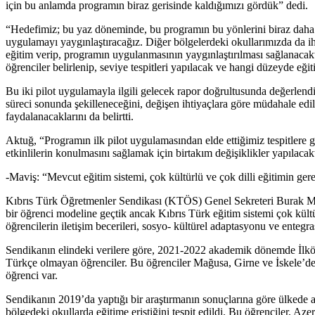
için bu anlamda programın biraz gerisinde kaldığımızı gördük” dedi.
“Hedefimiz; bu yaz döneminde, bu programın bu yönlerini biraz daha g
uygulamayı yaygınlaştıracağız. Diğer bölgelerdeki okullarımızda da iht
eğitim verip, programın uygulanmasının yaygınlaştırılması sağlanacak
öğrenciler belirlenip, seviye tespitleri yapılacak ve hangi düzeyde eği
Bu iki pilot uygulamayla ilgili gelecek rapor doğrultusunda değerlend
süreci sonunda şekilleneceğini, değişen ihtiyaçlara göre müdahale edil
faydalanacaklarını da belirtti.
Aktuğ, “Programın ilk pilot uygulamasından elde ettiğimiz tespitlere gö
etkinlilerin konulmasını sağlamak için birtakım değişiklikler yapılacakt
-Maviş: “Mevcut eğitim sistemi, çok kültürlü ve çok dilli eğitimin gere
Kıbrıs Türk Öğretmenler Sendikası (KTÖS) Genel Sekreteri Burak Maviş
bir öğrenci modeline geçtik ancak Kıbrıs Türk eğitim sistemi çok kültürl
öğrencilerin iletişim becerileri, sosyo- kültürel adaptasyonu ve enteg
Sendikanın elindeki verilere göre, 2021-2022 akademik dönemde İlköğr
Türkçe olmayan öğrenciler. Bu öğrenciler Mağusa, Girne ve İskele’de
öğrenci var.
Sendikanın 2019’da yaptığı bir araştırmanın sonuçlarına göre ülkede a
bölgedeki okullarda eğitime eriştiğini tespit edildi. Bu öğrenciler, A