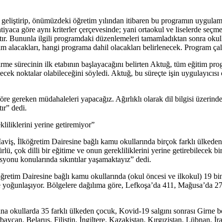
eliştirip, önümüzdeki öğretim yılından itibaren bu programın uygulama
iyaca göre aynı kriterler çerçevesinde; yani ortaokul ve liselerde seçme
tır. Bununla ilgili programdaki düzenlemeleri tamamladıktan sonra okull
tim alacakları, hangi programa dahil olacakları belirlenecek. Program çal
irme sürecinin ilk etabının başlayacağını belirten Aktuğ, tüm eğitim pr
ecek noktalar olabileceğini söyledi. Aktuğ, bu süreçte işin uygulayıcısı
re gereken müdahaleleri yapacağız. Ağırlıklı olarak dil bilgisi üzerinde 
ır” dedi.
kliliklerini yerine getiremiyor”
, İlköğretim Dairesine bağlı kamu okullarında birçok farklı ülkeden ge
ü, çok dilli bir eğitime ve onun gerekliliklerini yerine getirebilecek bir
rasyonu konularında sıkıntılar yaşamaktayız” dedi.
etim Dairesine bağlı kamu okullarında (okul öncesi ve ilkokul) 19 bin
 yoğunlaşıyor. Bölgelere dağılıma göre, Lefkoşa’da 411, Mağusa’da 27
na okullarda 35 farklı ülkeden çocuk, Kovid-19 salgını sonrası Girne b
zerbaycan, Belarus, Filistin, İngiltere, Kazakistan, Kırgızistan, Lübnan