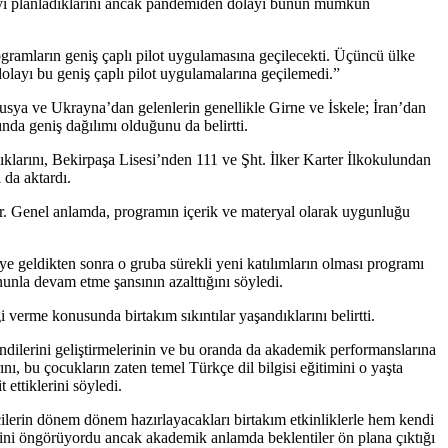
ayı planladıklarını ancak pandemiden dolayı bunun mümkün
gramların geniş çaplı pilot uygulamasına geçilecekti. Üçüncü ülke
layı bu geniş çaplı pilot uygulamalarına geçilemedi.”
sya ve Ukrayna’dan gelenlerin genellikle Girne ve İskele; İran’dan
nda geniş dağılımı olduğunu da belirtti.
larını, Bekirpaşa Lisesi’nden 111 ve Şht. İlker Karter İlkokulundan
 da aktardı.
ıyor. Genel anlamda, programın içerik ve materyal olarak uygunluğu
ye geldikten sonra o gruba sürekli yeni katılımların olması programı
unla devam etme şansının azalttığını söyledi.
 verme konusunda birtakım sıkıntılar yaşandıklarını belirtti.
ndilerini geliştirmelerinin ve bu oranda da akademik performanslarına
ı, bu çocukların zaten temel Türkçe dil bilgisi eğitimini o yaşta
ettiklerini söyledi.
ilerin dönem dönem hazırlayacakları birtakım etkinliklerle hem kendi
erini öngörüyordu ancak akademik anlamda beklentiler ön plana çıktığı