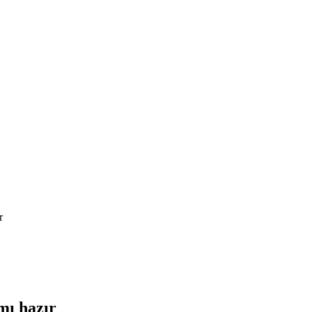
r
mı hazır