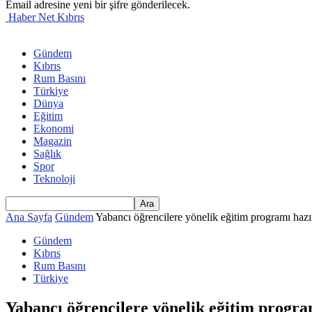
Email adresine yeni bir şifre gönderilecek.
Haber Net Kıbrıs
Gündem
Kıbrıs
Rum Basını
Türkiye
Dünya
Eğitim
Ekonomi
Magazin
Sağlık
Spor
Teknoloji
Ana Sayfa
Gündem
Yabancı öğrencilere yönelik eğitim programı hazı
Gündem
Kıbrıs
Rum Basını
Türkiye
Yabancı öğrencilere yönelik eğitim progra