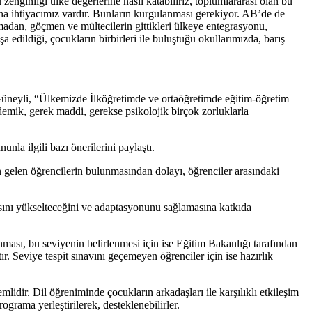
 zenginliği ülke değerlerine nasıl katabiliriz, toplumlararası olan bu
rına ihtiyacımız vardır. Bunların kurgulanması gerekiyor. AB’de de
 olmadan, göçmen ve mültecilerin gittikleri ülkeye entegrasyonu,
 edildiği, çocukların birbirleri ile buluştuğu okullarımızda, barış
neyli, “Ülkemizde İlköğretimde ve ortaöğretimde eğitim-öğretim
demik, gerek maddi, gerekse psikolojik birçok zorluklarla
la ilgili bazı önerilerini paylaştı.
n gelen öğrencilerin bulunmasından dolayı, öğrenciler arasındaki
ısını yükselteceğini ve adaptasyonunu sağlamasına katkıda
ası, bu seviyenin belirlenmesi için ise Eğitim Bakanlığı tarafından
. Seviye tespit sınavını geçemeyen öğrenciler için ise hazırlık
mlidir. Dil öğreniminde çocukların arkadaşları ile karşılıklı etkileşim
grama yerleştirilerek, desteklenebilirler.