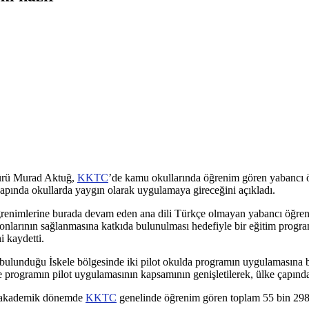
dürü Murad Aktuğ,
KKTC
’de kamu okullarında öğrenim gören yabancı öğ
ında okullarda yaygın olarak uygulamaya gireceğini açıkladı.
ğrenimlerine burada devam eden ana dili Türkçe olmayan yabancı öğrenci
tasyonlarının sağlanmasına katkıda bulunulması hedefiyle bir eğitim pro
 kaydetti.
lunduğu İskele bölgesinde iki pilot okulda programın uygulamasına ba
programın pilot uygulamasının kapsamının genişletilerek, ülke çapınd
22 akademik dönemde
KKTC
genelinde öğrenim gören toplam 55 bin 298