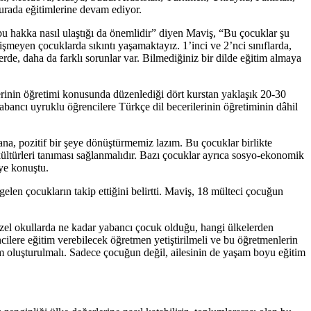
urada eğitimlerine devam ediyor.
u hakka nasıl ulaştığı da önemlidir” diyen Maviş, “Bu çocuklar şu
işmeyen çocuklarda sıkıntı yaşamaktayız. 1’inci ve 2’nci sınıflarda,
elerde, daha da farklı sorunlar var. Bilmediğiniz bir dilde eğitim almaya
lerinin öğretimi konusunda düzenlediği dört kurstan yaklaşık 20-30
bancı uyruklu öğrencilere Türkçe dil becerilerinin öğretiminin dâhil
ana, pozitif bir şeye dönüştürmemiz lazım. Bu çocuklar birlikte
ültürleri tanıması sağlanmalıdır. Bazı çocuklar ayrıca sosyo-ekonomik
iye konuştu.
elen çocukların takip ettiğini belirtti. Maviş, 18 mülteci çocuğun
e özel okullarda ne kadar yabancı çocuk olduğu, hangi ülkelerden
ncilere eğitim verebilecek öğretmen yetiştirilmeli ve bu öğretmenlerin
ogram oluşturulmalı. Sadece çocuğun değil, ailesinin de yaşam boyu eğitim