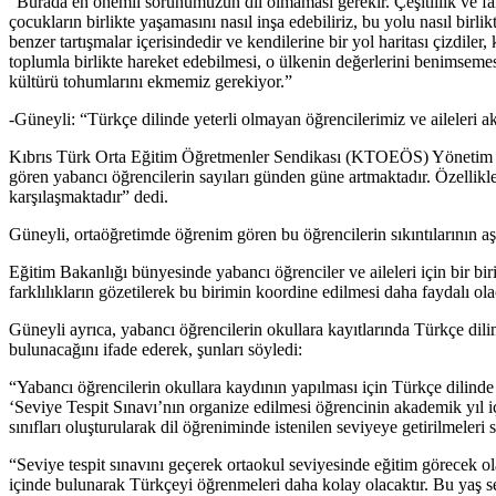
“Burada en önemli sorunumuzun dil olmaması gerekir. Çeşitlilik ve farklı
çocukların birlikte yaşamasını nasıl inşa edebiliriz, bu yolu nasıl bi
benzer tartışmalar içerisindedir ve kendilerine bir yol haritası çizdile
toplumla birlikte hareket edebilmesi, o ülkenin değerlerini benimsemesi
kültürü tohumlarını ekmemiz gerekiyor.”
-Güneyli: “Türkçe dilinde yeterli olmayan öğrencilerimiz ve aileleri a
Kıbrıs Türk Orta Eğitim Öğretmenler Sendikası (KTOEÖS) Yönetim K
gören yabancı öğrencilerin sayıları günden güne artmaktadır. Özellikl
karşılaşmaktadır” dedi.
Güneyli, ortaöğretimde öğrenim gören bu öğrencilerin sıkıntılarının aş
Eğitim Bakanlığı bünyesinde yabancı öğrenciler ve aileleri için bir b
farklılıkların gözetilerek bu birimin koordine edilmesi daha faydalı ola
Güneyli ayrıca, yabancı öğrencilerin okullara kayıtlarında Türkçe dil
bulunacağını ifade ederek, şunları söyledi:
“Yabancı öğrencilerin okullara kaydının yapılması için Türkçe dilind
‘Seviye Tespit Sınavı’nın organize edilmesi öğrencinin akademik yıl iç
sınıfları oluşturularak dil öğreniminde istenilen seviyeye getirilmeleri 
“Seviye tespit sınavını geçerek ortaokul seviyesinde eğitim görecek olan
içinde bulunarak Türkçeyi öğrenmeleri daha kolay olacaktır. Bu yaş sev