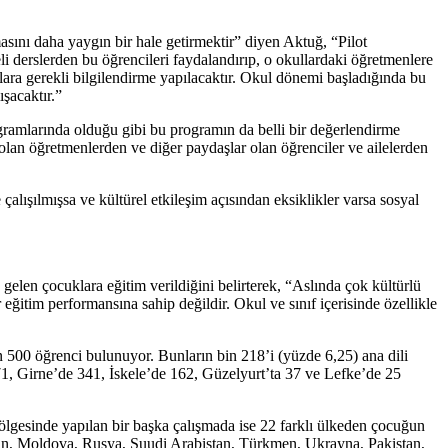
sını daha yaygın bir hale getirmektir” diyen Aktuğ, “Pilot
li derslerden bu öğrencileri faydalandırıp, o okullardaki öğretmenlere
ara gerekli bilgilendirme yapılacaktır. Okul dönemi başladığında bu
ışacaktır.”
ogramlarında olduğu gibi bu programın da belli bir değerlendirme
 olan öğretmenlerden ve diğer paydaşlar olan öğrenciler ve ailelerden
çalışılmışsa ve kültürel etkileşim açısından eksiklikler varsa sosyal
len çocuklara eğitim verildiğini belirterek, “Aslında çok kültürlü
 eğitim performansına sahip değildir. Okul ve sınıf içerisinde özellikle
 500 öğrenci bulunuyor. Bunların bin 218’i (yüzde 6,25) ana dili
1, Girne’de 341, İskele’de 162, Güzelyurt’ta 37 ve Lefke’de 25
ölgesinde yapılan bir başka çalışmada ise 22 farklı ülkeden çocuğun
, İran, Moldova, Rusya, Suudi Arabistan, Türkmen, Ukrayna, Pakistan,