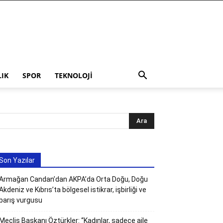
LIK
SPOR
TEKNOLOJI
Son Yazılar
Armağan Candan’dan AKPA’da Orta Doğu, Doğu
Akdeniz ve Kıbrıs’ta bölgesel istikrar, işbirliği ve
barış vurgusu
Meclis Başkanı Öztürkler: “Kadınlar, sadece aile