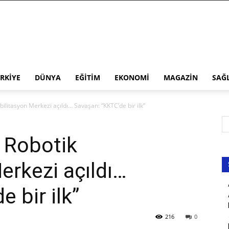
RKIYE
DÜNYA
EĞITIM
EKONOMI
MAGAZIN
SAĞ
ilitasyon Merkezi açıldı… Savaşan: “KKTC’de bir ilk”
 Robotik
erkezi açıldı…
 bir ilk”
216
0