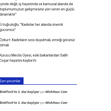
içinde değil, iş hayatında ve kamusal alanda da
toplumumuzun gelişmesine yön veren en güçlü
dinamiktir”
Ertuğruloğlu: “Kadınlar her alanda önemli
gücümüz”
Özkurt: Kadınların sesi duyulmalı, emeği görünür
olmalı
Kurucu Meclis Üyesi, eski bakanlardan Salih
Coşar hayatını kaybetti
Son yorumlar
BioNTech’te 3. doz başlıyor
WishHour.Com
için
BioNTech’te 3. doz başlıyor
WishHour.Com
için