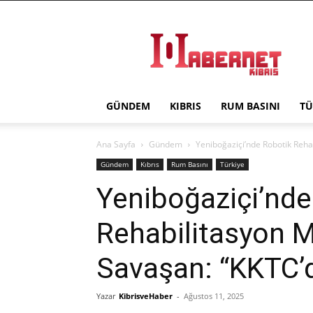
Haber
Net
Kıbrıs
GÜNDEM
KIBRIS
RUM BASINI
TÜ
Ana Sayfa
Gündem
Yeniboğaziçi’nde Robotik Rehab
Gündem
Kıbrıs
Rum Basını
Türkiye
Yeniboğaziçi’nde
Rehabilitasyon M
Savaşan: “KKTC’de
Yazar
KibrisveHaber
-
Ağustos 11, 2025