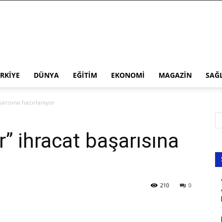
RKIYE
DÜNYA
EĞITIM
EKONOMI
MAGAZIN
SAĞ
şarısına hazırlanıyor
r” ihracat başarısına
210
0