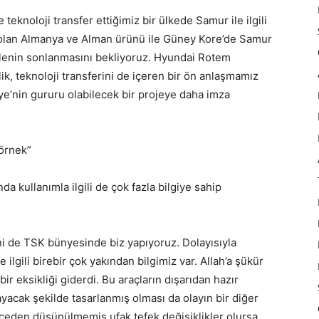
teknoloji transfer ettiğimiz bir ülkede Samur ile ilgili
evi olan Almanya ve Alman ürünü ile Güney Kore’de Samur
 ihalenin sonlanmasını bekliyoruz. Hyundai Rotem
ik, teknoloji transferini de içeren bir ön anlaşmamız
iye’nin gururu olabilecek bir projeye daha imza
 örnek”
nda kullanımla ilgili de çok fazla bilgiye sahip
ni de TSK bünyesinde biz yapıyoruz. Dolayısıyla
lgili birebir çok yakından bilgimiz var. Allah’a şükür
r eksikliği giderdi. Bu araçların dışarıdan hazır
layacak şekilde tasarlanmış olması da olayın bir diğer
önceden düşünülmemiş ufak tefek değişiklikler olursa