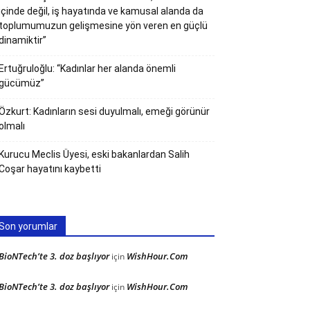
içinde değil, iş hayatında ve kamusal alanda da
toplumumuzun gelişmesine yön veren en güçlü
dinamiktir”
Ertuğruloğlu: “Kadınlar her alanda önemli
gücümüz”
Özkurt: Kadınların sesi duyulmalı, emeği görünür
olmalı
Kurucu Meclis Üyesi, eski bakanlardan Salih
Coşar hayatını kaybetti
Son yorumlar
BioNTech’te 3. doz başlıyor
WishHour.Com
için
BioNTech’te 3. doz başlıyor
WishHour.Com
için