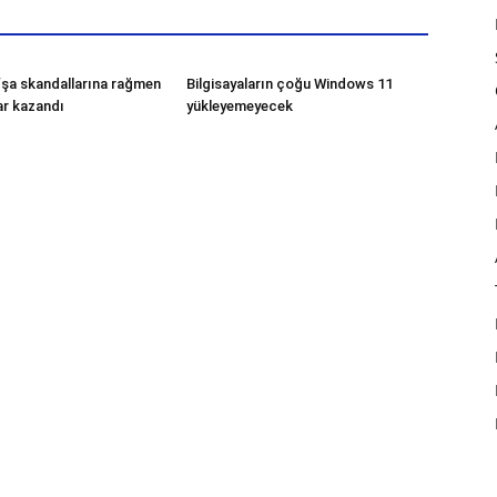
şa skandallarına rağmen
Bilgisayaların çoğu Windows 11
ar kazandı
yükleyemeyecek