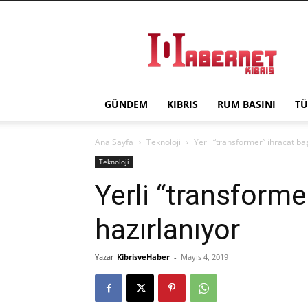
Haber
Net
Kıbrıs
GÜNDEM
KIBRIS
RUM BASINI
TÜ
Ana Sayfa
Teknoloji
Yerli “transformer” ihracat ba
Teknoloji
Yerli “transforme
hazırlanıyor
Yazar
KibrisveHaber
-
Mayıs 4, 2019