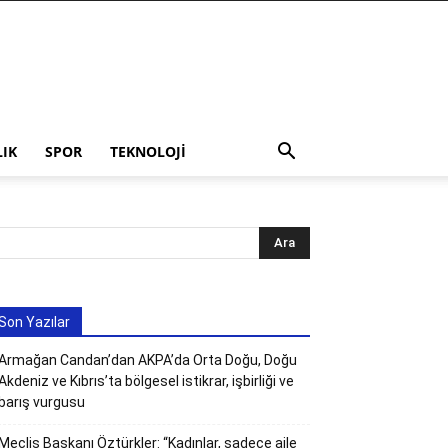
LIK
SPOR
TEKNOLOJI
Son Yazılar
Armağan Candan’dan AKPA’da Orta Doğu, Doğu
Akdeniz ve Kıbrıs’ta bölgesel istikrar, işbirliği ve
barış vurgusu
Meclis Başkanı Öztürkler: “Kadınlar, sadece aile