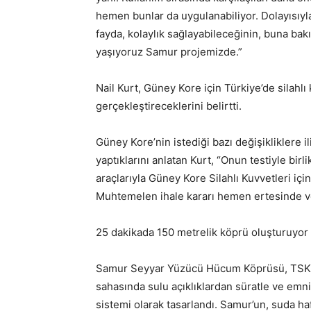
hemen bunlar da uygulanabiliyor. Dolayısıyla 
fayda, kolaylık sağlayabileceğinin, buna bakım
yaşıyoruz Samur projemizde.”
Nail Kurt, Güney Kore için Türkiye’de silahlı
gerçekleştireceklerini belirtti.
Güney Kore’nin istediği bazı değişikliklere i
yaptıklarını anlatan Kurt, “Onun testiyle bir
araçlarıyla Güney Kore Silahlı Kuvvetleri içi
Muhtemelen ihale kararı hemen ertesinde ver
25 dakikada 150 metrelik köprü oluşturuyor
Samur Seyyar Yüzücü Hücum Köprüsü, TSK’ni
sahasında sulu açıklıklardan süratle ve emni
sistemi olarak tasarlandı. Samur’un, suda haf