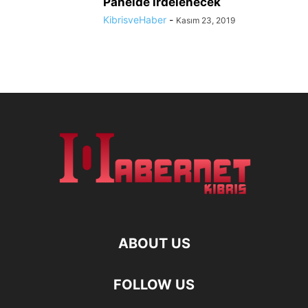
Panelde irdelenecek
KibrisveHaber
-
Kasım 23, 2019
ABOUT US
FOLLOW US