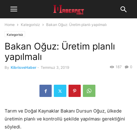
Home
Kategorisiz
Bakan Oğuz: Üretim planlı yapılmalı
Kategorisiz
Bakan Oğuz: Üretim planlı
yapılmalı
187
0
By
KibrisveHaber
-
Temmuz 3, 2019
Tarım ve Doğal Kaynaklar Bakanı Dursun Oğuz, ülkede
üretimin planlı ve kontrollü şekilde yapılması gerektiğini
söyledi.