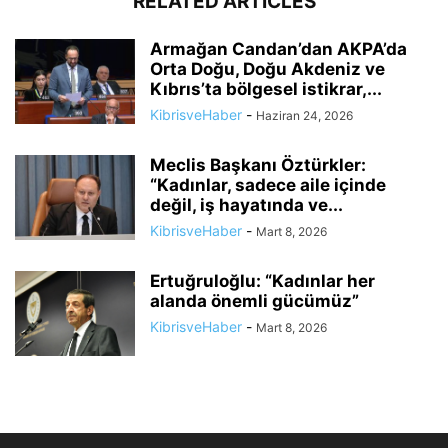
RELATED ARTICLES
Armağan Candan’dan AKPA’da
Orta Doğu, Doğu Akdeniz ve
Kıbrıs’ta bölgesel istikrar,...
KibrisveHaber
-
Haziran 24, 2026
Meclis Başkanı Öztürkler:
“Kadınlar, sadece aile içinde
değil, iş hayatında ve...
KibrisveHaber
-
Mart 8, 2026
Ertuğruloğlu: “Kadınlar her
alanda önemli gücümüz”
KibrisveHaber
-
Mart 8, 2026