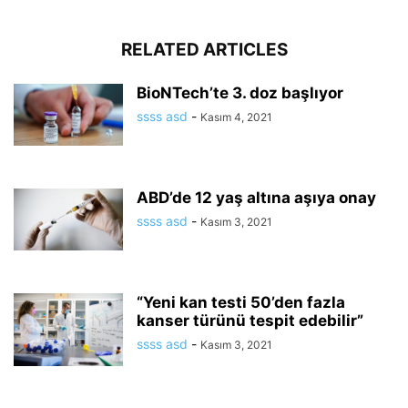
RELATED ARTICLES
BioNTech’te 3. doz başlıyor
ssss asd
-
Kasım 4, 2021
ABD’de 12 yaş altına aşıya onay
ssss asd
-
Kasım 3, 2021
“Yeni kan testi 50’den fazla
kanser türünü tespit edebilir”
ssss asd
-
Kasım 3, 2021