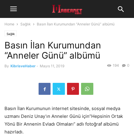
Home
Sağlık
Basın İlan Kurumundan “Anneler Günü” albümü
Sağlık
Basın İlan Kurumundan
“Anneler Günü” albümü
194
0
By
KibrisveHaber
-
Mayıs 11, 2019
Basın İlan Kurumunun internet sitesinde, sosyal medya
uzmanı Deniz Unay’ın Anneler Günü için”Hepsinin Ortak
Yönü Bir Annenin Evladı Olmaları” adlı fotoğraf albümü
hazırladı.