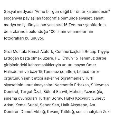
Sosyal medyada “Anne bir gün değil bir ömür kalbimdesin”
sloganıyla paylaşılan fotoğraf albümünde siyaset, sanat,
medya ve iş dünyasının yanı sıra 15 Temmuz şehitlerinin
de aralarında bulunduğu 100 ismin ve annelerinin
fotoğrafları bulunuyor.
Gazi Mustafa Kemal Atatürk, Cumhurbaşkanı Recep Tayyip
Erdoğan başta olmak üzere, FETÖ’nün 15 Temmuz darbe
girişimindeki kahramanlıklarıyla unutulmayan Ömer
Halisdemir ve bazı 15 Temmuz şehitleri, bölücü terör
örgütünün şehit ettiği asker ve öğretmenler, Türk
siyasetinin unutulmayanları Necmettin Erbakan, Süleyman
Demirel, Turgut Özal, Bülent Ecevit, Muhsin Yazıcıoğlu,
sinema oyuncuları Türkan Şoray, Hülya Koçyiğit, Cüneyt
Arkın, Kemal Sunal, Şener Sen, Halit Akçatepe, Ata
Demirer, Demet Akbağ, Kıvanç Tatlıtuğ, ses sanatçıları Zeki