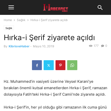
Home
Sağlık
Hırka-i Şerif ziyarete açıldı
Sağlık
Hırka-i Şerif ziyarete açıldı
177
0
By
KibrisveHaber
-
Mayıs 10, 2019
Hz. Muhammed’in vasiyeti üzerine Veysel Karani’ye
bırakılan önemli kutsal emanetlerden Hırka-i Şerif, ramazan
dolayısıyla Fatih’teki Hırka-i Şerif Camii’nde ziyarete açıldı.
Hırka-i Şerif’in, her yıl olduğu gibi ramazanın ilk cuma günü