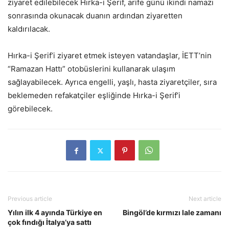
ziyaret edilebilecek Hırka-i Şerif, arife günü ikindi namazı
sonrasında okunacak duanın ardından ziyaretten
kaldırılacak.
Hırka-i Şerif’i ziyaret etmek isteyen vatandaşlar, İETT’nin
“Ramazan Hattı” otobüslerini kullanarak ulaşım
sağlayabilecek. Ayrıca engelli, yaşlı, hasta ziyaretçiler, sıra
beklemeden refakatçiler eşliğinde Hırka-i Şerif’i
görebilecek.
Previous article
Next article
Yılın ilk 4 ayında Türkiye en
Bingöl’de kırmızı lale zamanı
çok fındığı İtalya’ya sattı