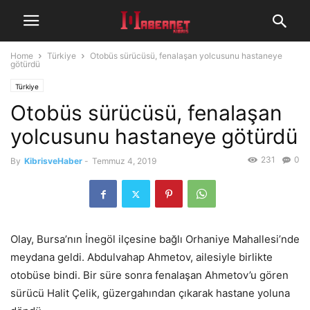
Home
Türkiye
Otobüs sürücüsü, fenalaşan yolcusunu hastaneye
götürdü
Türkiye
Otobüs sürücüsü, fenalaşan
yolcusunu hastaneye götürdü
231
0
By
KibrisveHaber
-
Temmuz 4, 2019
Olay, Bursa’nın İnegöl ilçesine bağlı Orhaniye Mahallesi’nde
meydana geldi. Abdulvahap Ahmetov, ailesiyle birlikte
otobüse bindi. Bir süre sonra fenalaşan Ahmetov’u gören
sürücü Halit Çelik, güzergahından çıkarak hastane yoluna