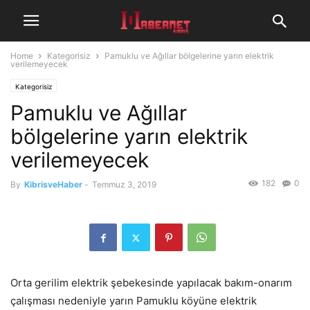
Home
Kategorisiz
Pamuklu ve Ağıllar bölgelerine yarın elektrik
verilemeyecek
Kategorisiz
Pamuklu ve Ağıllar
bölgelerine yarın elektrik
verilemeyecek
182
0
By
KibrisveHaber
-
Temmuz 3, 2019
Orta gerilim elektrik şebekesinde yapılacak bakım-onarım
çalışması nedeniyle yarın Pamuklu köyüne elektrik