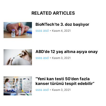
RELATED ARTICLES
BioNTech’te 3. doz başlıyor
ssss asd
-
Kasım 4, 2021
ABD’de 12 yaş altına aşıya onay
ssss asd
-
Kasım 3, 2021
“Yeni kan testi 50’den fazla
kanser türünü tespit edebilir”
ssss asd
-
Kasım 3, 2021