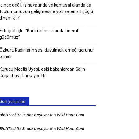
içinde değil, iş hayatında ve kamusal alanda da
toplumumuzun gelişmesine yön veren en güçlü
dinamiktir”
Ertuğruloğlu: “Kadınlar her alanda önemli
gücümüz”
Özkurt: Kadınların sesi duyulmalı, emeği görünür
olmalı
Kurucu Meclis Üyesi, eski bakanlardan Salih
Coşar hayatını kaybetti
Son yorumlar
BioNTech’te 3. doz başlıyor
WishHour.Com
için
BioNTech’te 3. doz başlıyor
WishHour.Com
için