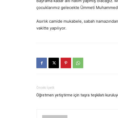
Bayrama kadar altı hatim yapmış olacağız. Mu
çocuklarımız gelecekte Ümmeti Muhammed’e
Asırlık camide mukabele, sabah namazından
vakitte yapılıyor.
Önceki İçerik
Öğretmen yetiştirme için taşra teşkilatı kuruluy