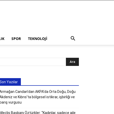
LIK
SPOR
TEKNOLOJI
Son Yazılar
Armağan Candan’dan AKPA’da Orta Doğu, Doğu
Akdeniz ve Kıbrıs’ta bölgesel istikrar, işbirliği ve
barış vurgusu
Meclis Başkanı Öztürkler: “Kadınlar, sadece aile