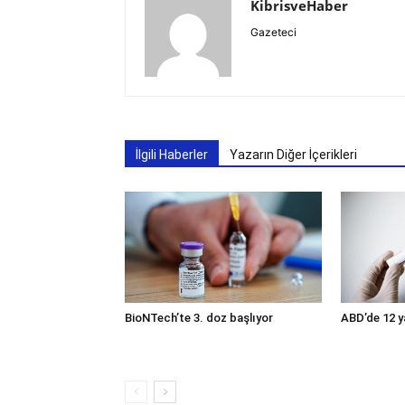
KibrisveHaber
Gazeteci
İlgili Haberler
Yazarın Diğer İçerikleri
BioNTech’te 3. doz başlıyor
ABD’de 12 y