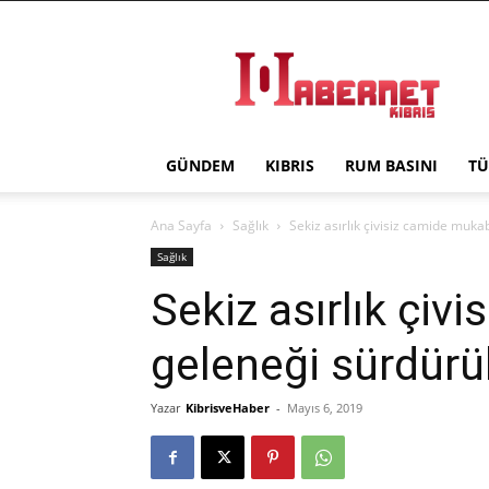
Haber
Net
Kıbrıs
GÜNDEM
KIBRIS
RUM BASINI
TÜ
Ana Sayfa
Sağlık
Sekiz asırlık çivisiz camide muk
Sağlık
Sekiz asırlık çiv
geleneği sürdürü
Yazar
KibrisveHaber
-
Mayıs 6, 2019