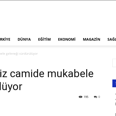
RKIYE
DÜNYA
EĞITIM
EKONOMI
MAGAZIN
SAĞ
abele geleneği sürdürülüyor
isiz camide mukabele
lüyor
195
0