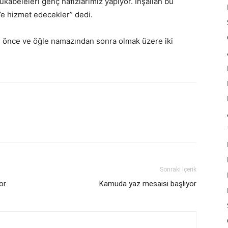
kabeleleri genç hafızlarımız yapıyor. İnşallah bu
 hizmet edecekler” dedi.
 önce ve öğle namazından sonra olmak üzere iki
Sonraki İçerik
or
Kamuda yaz mesaisi başlıyor